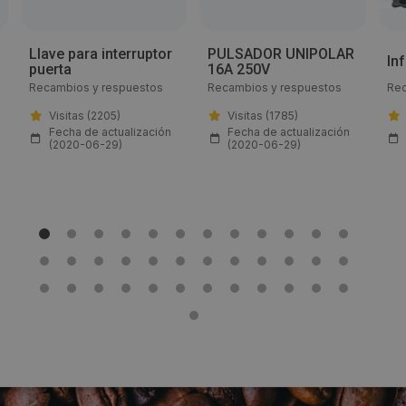
Email:
Llave para interruptor
PULSADOR UNIPOLAR
info@lfrepuestos.es
In
puerta
16A 250V
Recambios y respuestos
Recambios y respuestos
Rec
Web:
Visitas (2205)
Visitas (1785)
Fecha de actualización
Fecha de actualización
https://www.lfrepuestos-horeca724.es/
(2020-06-29)
(2020-06-29)
Horario de contacto:
Comercial
Visitas a producto:
1848
Fecha de publicación de producto:
Viernes 24 Julio 2020