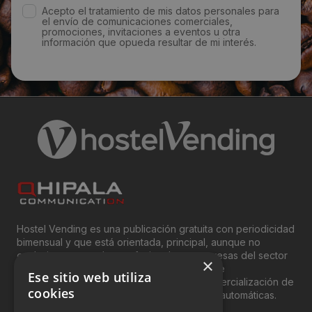
Acepto el tratamiento de mis datos personales para
el envío de comunicaciones comerciales,
promociones, invitaciones a eventos u otra
información que opueda resultar de mi interés.
Hostel Vending es una publicación gratuita con periodicidad
bimensual y que está orientada, principal, aunque no
exclusivamente, a los profesionales y empresas del sector
×
del “Vending”; nombre con el que se conoce
Ese sitio web utiliza
genéricamente entre profesionales a la comercialización de
cookies
productos y servicios a través de máquinas automáticas.