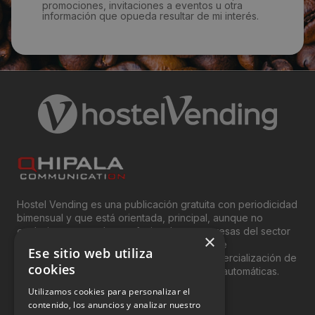
promociones, invitaciones a eventos u otra
información que opueda resultar de mi interés.
Hostel Vending es una publicación gratuita con periodicidad
bimensual y que está orientada, principal, aunque no
exclusivamente, a los profesionales y empresas del sector
×
del “Vending”; nombre con el que se conoce
Ese sitio web utiliza
genéricamente entre profesionales a la comercialización de
cookies
productos y servicios a través de máquinas automáticas.
Utilizamos cookies para personalizar el
INFORMACIÓN LEGAL
contenido, los anuncios y analizar nuestro