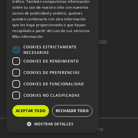
tráfico. También compartimos información
sobre su uso de nuestro sitio con nuestros
Aviso Legal
socios de publicidad y análisis, quienes
pueden combinarla con otra información
Política de Privacidad
que les haya proporcionado o que hayan
Política de Cookies
recopilado a partir del uso de sus servicios.
Más información
Política de calidad y seguridad de la información
COOKIES ESTRICTAMENTE
Contacto
NECESARIAS
COOKIES DE RENDIMIENTO
COOKIES DE PREFERENCIAS
DOSSIER Y CONTRATACIÓN
COOKIES DE FUNCIONALIDAD
Dossier 2026 (ES)
COOKIES NO CLASIFICADAS
Dossier 2026 (EN)
ACEPTAR TODO
RECHAZAR TODO
MOSTRAR DETALLES
Copyright © 2024 HostelVending