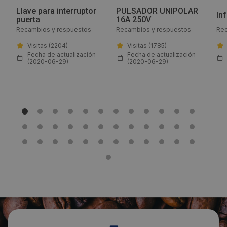
Llave para interruptor
PULSADOR UNIPOLAR
Email:
In
puerta
16A 250V
Recambios y respuestos
Recambios y respuestos
Rec
info@lfrepuestos.es
Visitas (2204)
Visitas (1785)
Fecha de actualización
Fecha de actualización
Web:
(2020-06-29)
(2020-06-29)
https://www.lfrepuestos-horeca724.es/
Horario de contacto:
Comercial
Visitas a producto:
1335
Fecha de publicación de producto:
Martes 28 Julio 2020