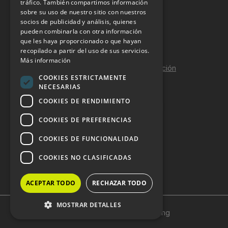
tráfico. También compartimos información
sobre su uso de nuestro sitio con nuestros
Aviso Legal
socios de publicidad y análisis, quienes
pueden combinarla con otra información
Política de Privacidad
que les haya proporcionado o que hayan
Política de Cookies
recopilado a partir del uso de sus servicios.
Más información
Política de calidad y seguridad de la información
COOKIES ESTRICTAMENTE
Contacto
NECESARIAS
COOKIES DE RENDIMIENTO
COOKIES DE PREFERENCIAS
DOSSIER Y CONTRATACIÓN
COOKIES DE FUNCIONALIDAD
Dossier 2026 (ES)
COOKIES NO CLASIFICADAS
Dossier 2026 (EN)
ACEPTAR TODO
RECHAZAR TODO
MOSTRAR DETALLES
Copyright © 2024 HostelVending