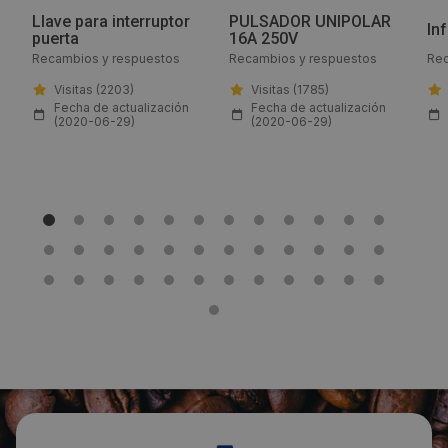
Llave para interruptor
PULSADOR UNIPOLAR
Email:
In
puerta
16A 250V
Recambios y respuestos
Recambios y respuestos
Rec
info@lfrepuestos.es
Visitas (2203)
Visitas (1785)
Fecha de actualización
Fecha de actualización
Web:
(2020-06-29)
(2020-06-29)
https://www.lfrepuestos-horeca724.es/
Horario de contacto:
Comercial
Visitas a producto:
1540
Fecha de publicación de producto:
Jueves 30 Julio 2020