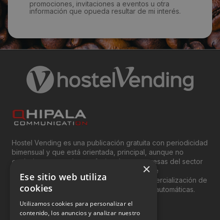
promociones, invitaciones a eventos u otra
información que opueda resultar de mi interés.
Hostel Vending es una publicación gratuita con periodicidad
bimensual y que está orientada, principal, aunque no
exclusivamente, a los profesionales y empresas del sector
×
del “Vending”; nombre con el que se conoce
Ese sitio web utiliza
genéricamente entre profesionales a la comercialización de
cookies
productos y servicios a través de máquinas automáticas.
Utilizamos cookies para personalizar el
INFORMACIÓN LEGAL
contenido, los anuncios y analizar nuestro