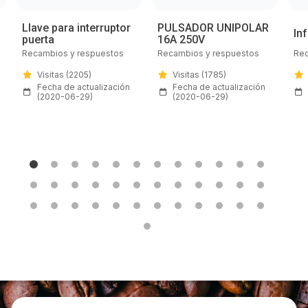
Llave para interruptor
PULSADOR UNIPOLAR
Email:
In
puerta
16A 250V
Recambios y respuestos
Recambios y respuestos
Rec
info@lfrepuestos.es
Visitas (2205)
Visitas (1785)
Fecha de actualización
Fecha de actualización
Web:
(2020-06-29)
(2020-06-29)
https://www.lfrepuestos-horeca724.es/
Horario de contacto:
Comercial
Visitas a producto:
1619
Fecha de publicación de producto:
Jueves 30 Julio 2020