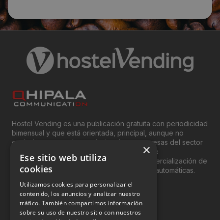
Hostel Vending es una publicación gratuita con periodicidad
bimensual y que está orientada, principal, aunque no
exclusivamente, a los profesionales y empresas del sector
×
del “Vending”; nombre con el que se conoce
Ese sitio web utiliza
genéricamente entre profesionales a la comercialización de
cookies
productos y servicios a través de máquinas automáticas.
Utilizamos cookies para personalizar el
INFORMACIÓN LEGAL
contenido, los anuncios y analizar nuestro
tráfico. También compartimos información
sobre su uso de nuestro sitio con nuestros
Aviso Legal