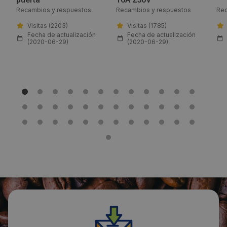
Recambios y respuestos
Recambios y respuestos
Rec
info@lfrepuestos.es
Visitas (2203)
Visitas (1785)
Fecha de actualización
Fecha de actualización
Web:
(2020-06-29)
(2020-06-29)
https://www.lfrepuestos-horeca724.es/
Horario de contacto:
Comercial
Visitas a producto:
1773
Fecha de publicación de producto:
Jueves 30 Julio 2020