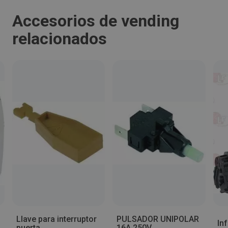
Cornellà de Llobregat
Accesorios de vending
relacionados
Código Postal:
08940
Provincia:
Barcelona
País:
España
Teléfono:
689477147
Llave para interruptor
PULSADOR UNIPOLAR
Email:
In
puerta
16A 250V