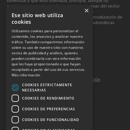
bimensual y que está orientada, principal, aunque no
exclusivamente, a los profesionales y empresas del sector
×
del “Vending”; nombre con el que se conoce
Ese sitio web utiliza
genéricamente entre profesionales a la comercialización de
cookies
productos y servicios a través de máquinas automáticas.
Utilizamos cookies para personalizar el
INFORMACIÓN LEGAL
contenido, los anuncios y analizar nuestro
tráfico. También compartimos información
sobre su uso de nuestro sitio con nuestros
Aviso Legal
socios de publicidad y análisis, quienes
pueden combinarla con otra información
Política de Privacidad
que les haya proporcionado o que hayan
Política de Cookies
recopilado a partir del uso de sus servicios.
Más información
Política de calidad y seguridad de la información
COOKIES ESTRICTAMENTE
Contacto
NECESARIAS
COOKIES DE RENDIMIENTO
COOKIES DE PREFERENCIAS
DOSSIER Y CONTRATACIÓN
COOKIES DE FUNCIONALIDAD
Dossier 2026 (ES)