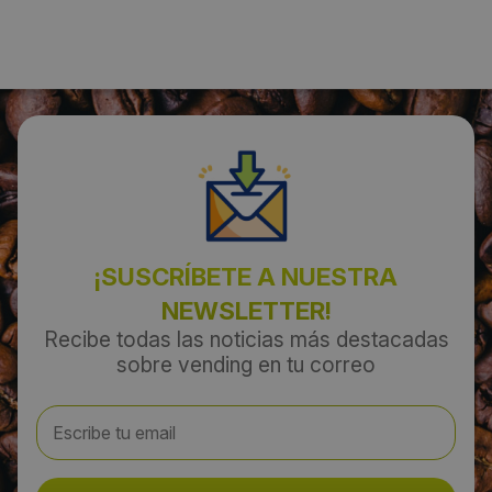
Localidad:
Gelves
Código Postal:
41120
Provincia:
Sevilla
¡SUSCRÍBETE A NUESTRA
NEWSLETTER!
País:
Recibe todas las noticias más destacadas
España
sobre vending en tu correo
Teléfono:
954154249