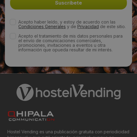
Email:
aquaneo@aquaneo.es
Acepto haber leído, y estoy de acuerdo con las
Condiciones Generales
y de
Privacidad
de este sitio.
Web:
Acepto el tratamiento de mis datos personales para
el envío de comunicaciones comerciales,
http://www.aquaneo.es/
promociones, invitaciones a eventos u otra
información que opueda resultar de mi interés.
Horario de contacto:
Comercial
Visitas a producto:
3600
Fecha de publicación de producto:
Martes 10 Diciembre 2013
Hostel Vending es una publicación gratuita con periodicidad