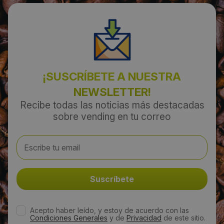
Localidad:
Tarragona
Código Postal:
¡SUSCRÍBETE A NUESTRA
43006
NEWSLETTER!
Recibe todas las noticias más destacadas
sobre vending en tu correo
Provincia:
Tarragona
País:
España
Teléfono:
Acepto haber leído, y estoy de acuerdo con las
Condiciones Generales
y de
Privacidad
de este sitio.
977553321