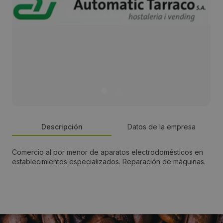
Descripción
Datos de la empresa
Comercio al por menor de aparatos electrodomésticos en
Persona de contacto:
establecimientos especializados. Reparación de máquinas.
Marc Rovira i Balañá
Dirección:
Pol. Ind. Riu-Clar, Coure, parcela 143. Naus 8-9-10.