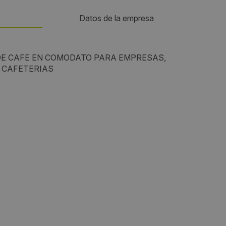
Datos de la empresa
Teléfono:
DE CAFE EN COMODATO PARA EMPRESAS,
Y CAFETERIAS
+57 3118521133
Email:
axiommacoffe@gmail.com
Horario de contacto:
24 HORAS
Visitas a producto:
2162