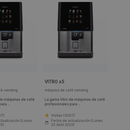
VITRO s5
VITRO 
fé vending
máquina de café vending
máquina
de máquinas de café
La gama Vitro de máquinas de café
La gama 
ara ...
profesionales para ...
profesion
97)
Visitas (3097)
Visi
ctualización (Lunes
Fecha de actualización (Lunes
Fech
20)
20 Abril 2020)
20 Ab