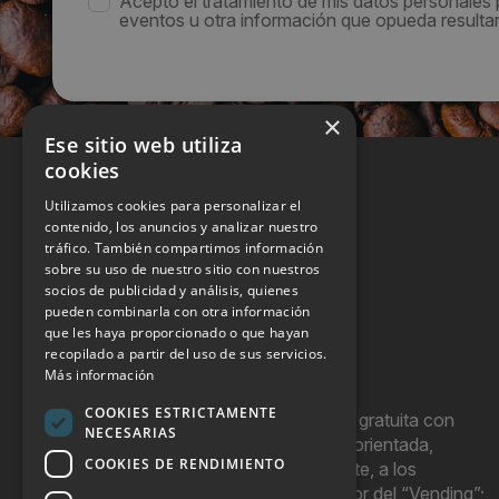
Acepto el tratamiento de mis datos personales
eventos u otra información que opueda resultar 
×
Ese sitio web utiliza
cookies
Utilizamos cookies para personalizar el
contenido, los anuncios y analizar nuestro
tráfico. También compartimos información
sobre su uso de nuestro sitio con nuestros
socios de publicidad y análisis, quienes
pueden combinarla con otra información
que les haya proporcionado o que hayan
recopilado a partir del uso de sus servicios.
Más información
COOKIES ESTRICTAMENTE
Hostel Vending es una publicación gratuita con
NECESARIAS
periodicidad bimensual y que está orientada,
COOKIES DE RENDIMIENTO
principal, aunque no exclusivamente, a los
profesionales y empresas del sector del “Vending”;