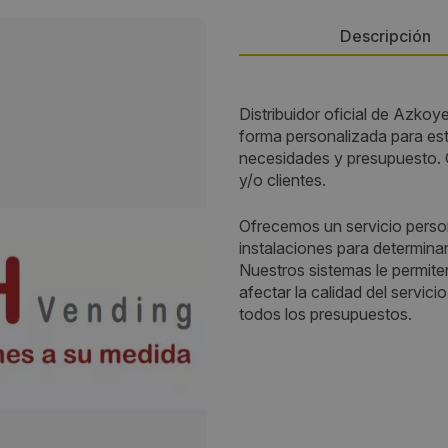
Descripción
Persona de contacto:
Distribuidor oficial de Azko
forma personalizada para est
Freddy Cruz
necesidades y presupuesto. 
y/o clientes.
Dirección:
Ofrecemos un servicio person
Calle 86 # 24 - 14
instalaciones para determina
Nuestros sistemas le permite
Localidad:
afectar la calidad del servic
todos los presupuestos.
Bogotá
Código Postal:
11101