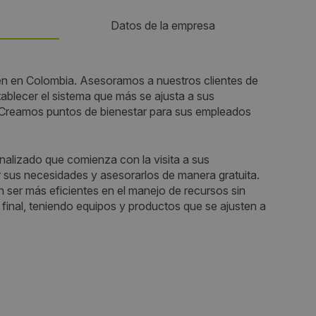
Datos de la empresa
Teléfono:
yen en Colombia. Asesoramos a nuestros clientes de
ablecer el sistema que más se ajusta a sus
3168830374
Creamos puntos de bienestar para sus empleados
Email:
alizado que comienza con la visita a sus
fcruz@bhvending.com
r sus necesidades y asesorarlos de manera gratuita.
n ser más eficientes en el manejo de recursos sin
Web:
io final, teniendo equipos y productos que se ajusten a
http://www.bhvending.com/
Horario de contacto:
7 am - 5 pm