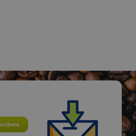
Visitas a producto:
2699
Fecha de publicación de producto:
Lunes 03 Abril 2017