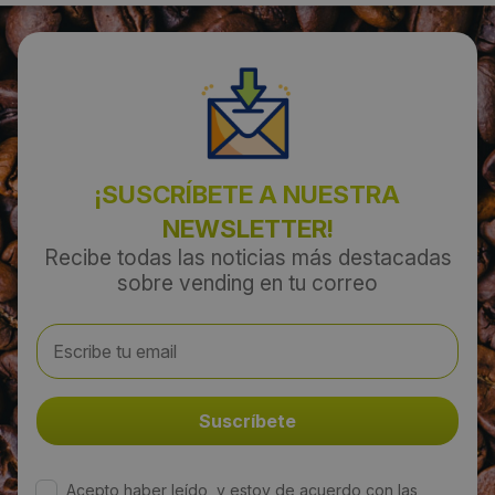
Borox
Código Postal:
45222
¡SUSCRÍBETE A NUESTRA
Provincia:
NEWSLETTER!
Toledo
Recibe todas las noticias más destacadas
sobre vending en tu correo
País:
España
Teléfono:
902550427
Email:
Acepto haber leído, y estoy de acuerdo con las