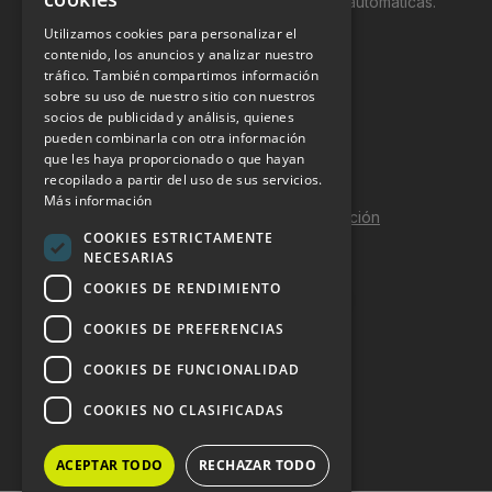
productos y servicios a través de máquinas automáticas.
Utilizamos cookies para personalizar el
INFORMACIÓN LEGAL
contenido, los anuncios y analizar nuestro
tráfico. También compartimos información
sobre su uso de nuestro sitio con nuestros
Aviso Legal
socios de publicidad y análisis, quienes
pueden combinarla con otra información
Política de Privacidad
que les haya proporcionado o que hayan
Política de Cookies
recopilado a partir del uso de sus servicios.
Más información
Política de calidad y seguridad de la información
COOKIES ESTRICTAMENTE
Contacto
NECESARIAS
COOKIES DE RENDIMIENTO
COOKIES DE PREFERENCIAS
DOSSIER Y CONTRATACIÓN
COOKIES DE FUNCIONALIDAD
Dossier 2026 (ES)
COOKIES NO CLASIFICADAS
Dossier 2026 (EN)
ACEPTAR TODO
RECHAZAR TODO