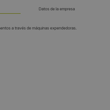
Datos de la empresa
Teléfono:
imentos a través de máquinas expendedoras.
 PISO 4.
-
Visitas a producto:
2166
Fecha de publicación de producto:
Viernes 24 Enero 2014