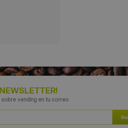
Provincia:
León
País:
España
 NEWSLETTER!
 sobre vending en tu correo