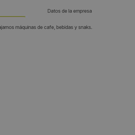
Datos de la empresa
ajamos máquinas de cafe, bebidas y snaks.
Teléfono:
639350806
Email:
cafebergidum@hotmail.com
Horario de contacto:
Comercial
Visitas a producto:
3377