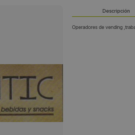
Descripción
Operadores de vending ,trab
Persona de contacto:
Roberto Puerto Franco
Dirección:
Avenida Asturias 191
Localidad:
Ponferrada
Código Postal:
24490