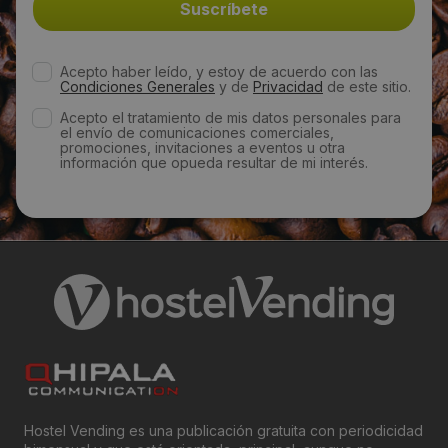
http://www.cafetal.cl/
Acepto haber leído, y estoy de acuerdo con las
Horario de contacto:
Condiciones Generales
y de
Privacidad
de este sitio.
Comercial
Acepto el tratamiento de mis datos personales para
el envío de comunicaciones comerciales,
promociones, invitaciones a eventos u otra
información que opueda resultar de mi interés.
Visitas a producto:
2375
Fecha de publicación de producto:
Miércoles 08 Enero 2014
Hostel Vending es una publicación gratuita con periodicidad