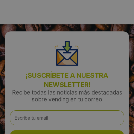
Santiago de Chile
Código Postal:
75800
Provincia:
Albacete
¡SUSCRÍBETE A NUESTRA
País:
NEWSLETTER!
Chile
Recibe todas las noticias más destacadas
sobre vending en tu correo
Teléfono:
+56 6980131
Web: