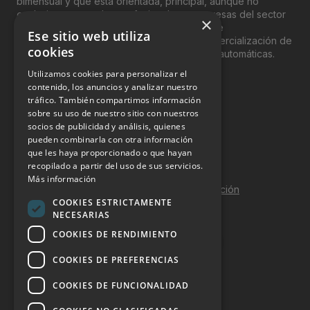
bimensual y que está orientada, principal, aunque no
exclusivamente, a los profesionales y empresas del sector
×
del “Vending”; nombre con el que se conoce
Ese sitio web utiliza
genéricamente entre profesionales a la comercialización de
cookies
productos y servicios a través de máquinas automáticas.
Utilizamos cookies para personalizar el
INFORMACIÓN LEGAL
contenido, los anuncios y analizar nuestro
tráfico. También compartimos información
sobre su uso de nuestro sitio con nuestros
Aviso Legal
socios de publicidad y análisis, quienes
pueden combinarla con otra información
Política de Privacidad
que les haya proporcionado o que hayan
Política de Cookies
recopilado a partir del uso de sus servicios.
Más información
Política de calidad y seguridad de la información
COOKIES ESTRICTAMENTE
Contacto
NECESARIAS
COOKIES DE RENDIMIENTO
COOKIES DE PREFERENCIAS
DOSSIER Y CONTRATACIÓN
COOKIES DE FUNCIONALIDAD
Dossier 2026 (ES)