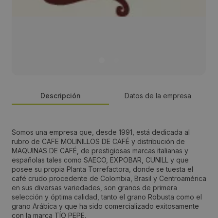
Descripción
Datos de la empresa
Persona de contacto:
Somos una empresa que, desde 1991, está dedicada al
rubro de CAFE MOLINILLOS DE CAFÉ y distribución de
Antonio Lopez
MAQUINAS DE CAFÉ, de prestigiosas marcas italianas y
españolas tales como SAECO, EXPOBAR, CUNILL y que
posee su propia Planta Torrefactora, donde se tuesta el
Dirección:
café crudo procedente de Colombia, Brasil y Centroamérica
en sus diversas variedades, son granos de primera
Las Malvas 255, Las Condes
selección y óptima calidad, tanto el grano Robusta como el
grano Arábica y que ha sido comercializado exitosamente
con la marca TÍO PEPE.
Localidad: