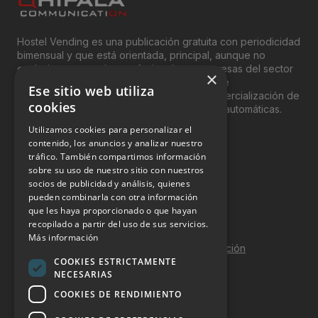
Hostel Vending es una publicación gratuita con periodicidad
bimensual y que está orientada, principal, aunque no
exclusivamente, a los profesionales y empresas del sector
×
del “Vending”; nombre con el que se conoce
Ese sitio web utiliza
genéricamente entre profesionales a la comercialización de
cookies
productos y servicios a través de máquinas automáticas.
Utilizamos cookies para personalizar el
INFORMACIÓN LEGAL
contenido, los anuncios y analizar nuestro
tráfico. También compartimos información
sobre su uso de nuestro sitio con nuestros
Aviso Legal
socios de publicidad y análisis, quienes
pueden combinarla con otra información
Política de Privacidad
que les haya proporcionado o que hayan
Política de Cookies
recopilado a partir del uso de sus servicios.
Más información
Política de calidad y seguridad de la información
COOKIES ESTRICTAMENTE
Contacto
NECESARIAS
COOKIES DE RENDIMIENTO