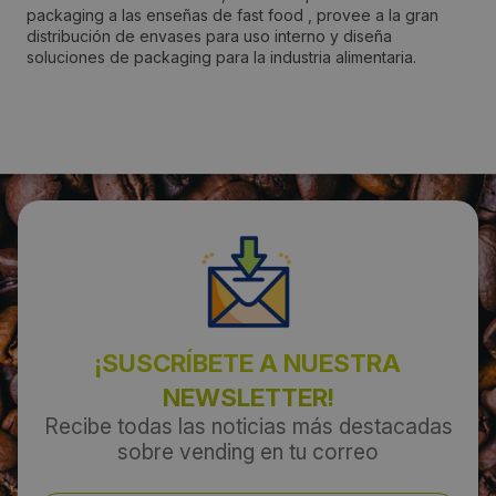
packaging a las enseñas de fast food , provee a la gran
Localidad:
distribución de envases para uso interno y diseña
Barberà del Vallès
soluciones de packaging para la industria alimentaria.
Código Postal:
08210
Provincia:
Barcelona
País:
España
¡SUSCRÍBETE A NUESTRA
NEWSLETTER!
Teléfono:
Recibe todas las noticias más destacadas
937185109
sobre vending en tu correo