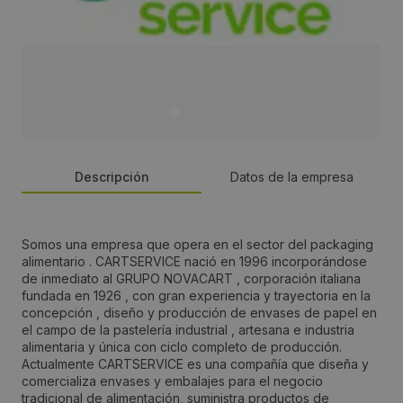
Descripción
Datos de la empresa
Persona de contacto:
Somos una empresa que opera en el sector del packaging
alimentario . CARTSERVICE nació en 1996 incorporándose
Carla
de inmediato al GRUPO NOVACART , corporación italiana
fundada en 1926 , con gran experiencia y trayectoria en la
concepción , diseño y producción de envases de papel en
Dirección:
el campo de la pastelería industrial , artesana e industria
alimentaria y única con ciclo completo de producción.
Moli dén Planes 8-10-12 nave 1. Poligono Industrial
Actualmente CARTSERVICE es una compañía que diseña y
Santiga
comercializa envases y embalajes para el negocio
tradicional de alimentación, suministra productos de