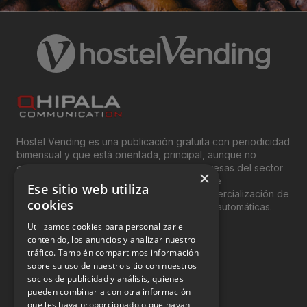
Hostel Vending es una publicación gratuita con periodicidad
bimensual y que está orientada, principal, aunque no
exclusivamente, a los profesionales y empresas del sector
×
del “Vending”; nombre con el que se conoce
Ese sitio web utiliza
genéricamente entre profesionales a la comercialización de
cookies
productos y servicios a través de máquinas automáticas.
Utilizamos cookies para personalizar el
INFORMACIÓN LEGAL
contenido, los anuncios y analizar nuestro
tráfico. También compartimos información
sobre su uso de nuestro sitio con nuestros
Aviso Legal
socios de publicidad y análisis, quienes
pueden combinarla con otra información
Política de Privacidad
que les haya proporcionado o que hayan