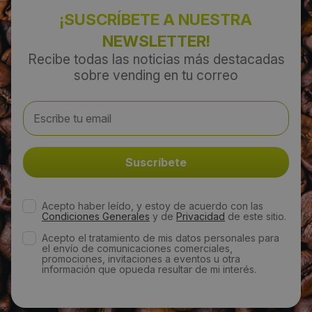
¡SUSCRÍBETE A NUESTRA
Email:
NEWSLETTER!
recrecervera@hotmail.com
Recibe todas las noticias más destacadas
sobre vending en tu correo
Web:
http://www.cerveravending.es/
Horario de contacto:
9 a 22
Acepto haber leído, y estoy de acuerdo con las
Visitas a producto:
Condiciones Generales
y de
Privacidad
de este sitio.
4280
Acepto el tratamiento de mis datos personales para
el envío de comunicaciones comerciales,
promociones, invitaciones a eventos u otra
información que opueda resultar de mi interés.
Fecha de publicación de producto:
Viernes 26 Agosto 2011