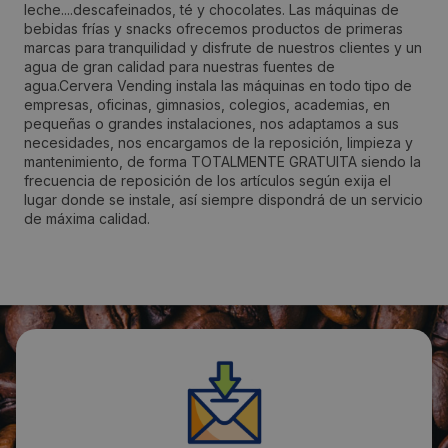
leche....descafeinados, té y chocolates. Las máquinas de
bebidas frías y snacks ofrecemos productos de primeras
Localidad:
marcas para tranquilidad y disfrute de nuestros clientes y un
agua de gran calidad para nuestras fuentes de
Alaior
agua.Cervera Vending instala las máquinas en todo tipo de
empresas, oficinas, gimnasios, colegios, academias, en
pequeñas o grandes instalaciones, nos adaptamos a sus
Código Postal:
necesidades, nos encargamos de la reposición, limpieza y
07004
mantenimiento, de forma TOTALMENTE GRATUITA siendo la
frecuencia de reposición de los artículos según exija el
lugar donde se instale, así siempre dispondrá de un servicio
Provincia:
de máxima calidad.
Balears, Illes
País:
España
Teléfono:
619713424