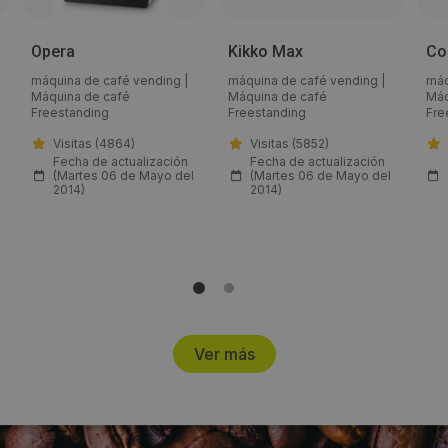
Email:
Opera
Kikko Max
Co
cvsat.aragon@gmail.com
máquina de café vending
|
máquina de café vending
|
máq
Máquina de café
Máquina de café
Máq
Freestanding
Freestanding
Fre
Horario de contacto:
Visitas (4864)
Visitas (5852)
8:00-18:00
Fecha de actualización
Fecha de actualización
(Martes 06 de Mayo del
(Martes 06 de Mayo del
2014)
2014)
Visitas a producto:
18545
Fecha de publicación de producto:
Martes 06 Mayo 2014
Ver más