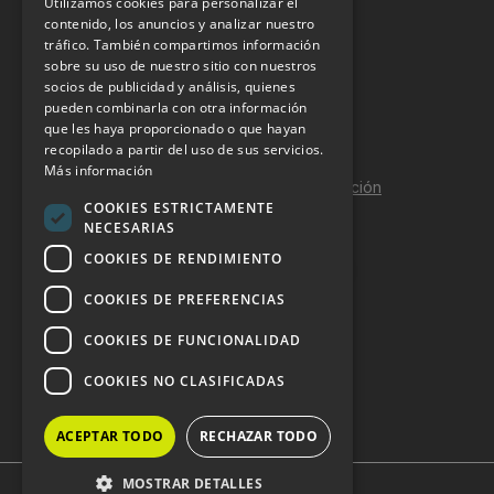
Utilizamos cookies para personalizar el
INFORMACIÓN LEGAL
contenido, los anuncios y analizar nuestro
tráfico. También compartimos información
sobre su uso de nuestro sitio con nuestros
Aviso Legal
socios de publicidad y análisis, quienes
pueden combinarla con otra información
Política de Privacidad
que les haya proporcionado o que hayan
Política de Cookies
recopilado a partir del uso de sus servicios.
Más información
Política de calidad y seguridad de la información
COOKIES ESTRICTAMENTE
Contacto
NECESARIAS
COOKIES DE RENDIMIENTO
COOKIES DE PREFERENCIAS
DOSSIER Y CONTRATACIÓN
COOKIES DE FUNCIONALIDAD
Dossier 2026 (ES)
COOKIES NO CLASIFICADAS
Dossier 2026 (EN)
ACEPTAR TODO
RECHAZAR TODO
MOSTRAR DETALLES