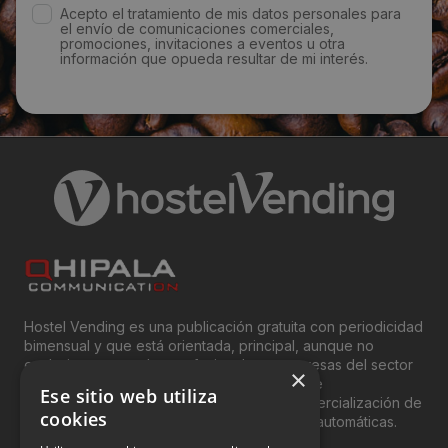
Acepto el tratamiento de mis datos personales para
el envío de comunicaciones comerciales,
promociones, invitaciones a eventos u otra
información que opueda resultar de mi interés.
Hostel Vending es una publicación gratuita con periodicidad
bimensual y que está orientada, principal, aunque no
exclusivamente, a los profesionales y empresas del sector
×
del “Vending”; nombre con el que se conoce
Ese sitio web utiliza
genéricamente entre profesionales a la comercialización de
cookies
productos y servicios a través de máquinas automáticas.