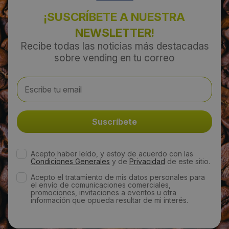
¡SUSCRÍBETE A NUESTRA
Email:
NEWSLETTER!
info@coffeevendingmalaga.com
Recibe todas las noticias más destacadas
sobre vending en tu correo
Web:
http://coffeevendingmalaga.com/
Horario de contacto:
Comercial
Acepto haber leído, y estoy de acuerdo con las
Condiciones Generales
y de
Privacidad
de este sitio.
Visitas a producto:
Acepto el tratamiento de mis datos personales para
9114
el envío de comunicaciones comerciales,
promociones, invitaciones a eventos u otra
información que opueda resultar de mi interés.
Fecha de publicación de producto:
Miércoles 21 Mayo 2014