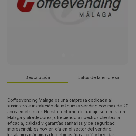
Descripción
Datos de la empresa
Persona de contacto:
Coffeevending Málaga es una empresa dedicada al
suministro e instalación de máquinas vending con más de 20
Sergio Robles Sánchez
años en el sector. Nuestro entorno de trabajo se centra en
Málaga y alrededores, ofreciendo a nuestros clientes la
eficacia, calidad y garantías sanitarias y de seguridad
Dirección:
imprescindibles hoy en día en el sector del vending.
Instalamos máquinas de bebidas frías, café y bebidas
Pol. Ind. El Viso, calle Ter, 31