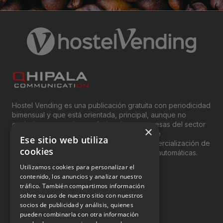
Hostel Vending es una publicación gratuita con periodicidad
bimensual y que está orientada, principal, aunque no
exclusivamente, a los profesionales y empresas del sector
×
del “Vending”; nombre con el que se conoce
Ese sitio web utiliza
genéricamente entre profesionales a la comercialización de
cookies
productos y servicios a través de máquinas automáticas.
Utilizamos cookies para personalizar el
INFORMACIÓN LEGAL
contenido, los anuncios y analizar nuestro
tráfico. También compartimos información
sobre su uso de nuestro sitio con nuestros
Aviso Legal
socios de publicidad y análisis, quienes
pueden combinarla con otra información
Política de Privacidad