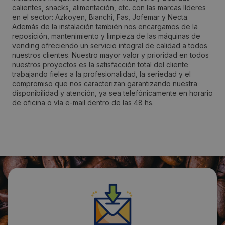
calientes, snacks, alimentación, etc. con las marcas líderes
en el sector: Azkoyen, Bianchi, Fas, Jofemar y Necta.
Además de la instalación también nos encargamos de la
Localidad:
reposición, mantenimiento y limpieza de las máquinas de
Málaga
vending ofreciendo un servicio integral de calidad a todos
nuestros clientes. Nuestro mayor valor y prioridad en todos
nuestros proyectos es la satisfacción total del cliente
Código Postal:
trabajando fieles a la profesionalidad, la seriedad y el
compromiso que nos caracterizan garantizando nuestra
29006
disponibilidad y atención, ya sea telefónicamente en horario
de oficina o vía e-mail dentro de las 48 hs.
Provincia:
Málaga
País:
España
Teléfono:
952038238