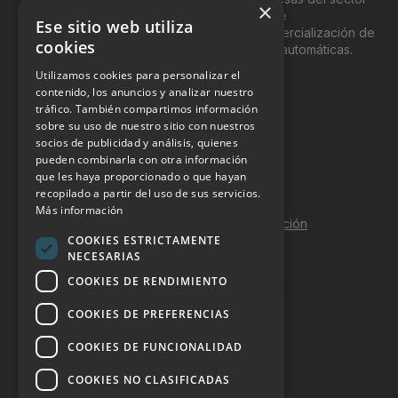
×
del “Vending”; nombre con el que se conoce
Ese sitio web utiliza
genéricamente entre profesionales a la comercialización de
cookies
productos y servicios a través de máquinas automáticas.
Utilizamos cookies para personalizar el
INFORMACIÓN LEGAL
contenido, los anuncios y analizar nuestro
tráfico. También compartimos información
sobre su uso de nuestro sitio con nuestros
Aviso Legal
socios de publicidad y análisis, quienes
pueden combinarla con otra información
Política de Privacidad
que les haya proporcionado o que hayan
Política de Cookies
recopilado a partir del uso de sus servicios.
Más información
Política de calidad y seguridad de la información
COOKIES ESTRICTAMENTE
Contacto
NECESARIAS
COOKIES DE RENDIMIENTO
COOKIES DE PREFERENCIAS
DOSSIER Y CONTRATACIÓN
COOKIES DE FUNCIONALIDAD
Dossier 2026 (ES)
COOKIES NO CLASIFICADAS