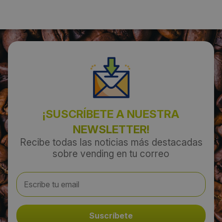
Dirección:
Pol.Ind. Rosanès- Alemania R.F. 21-25
Localidad:
Castellví de Rosanes
Código Postal:
08769
¡SUSCRÍBETE A NUESTRA
NEWSLETTER!
Provincia:
Recibe todas las noticias más destacadas
Barcelona
sobre vending en tu correo
País:
España
Teléfono: