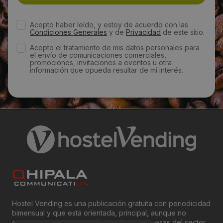
937766344
Acepto haber leído, y estoy de acuerdo con las
Condiciones Generales
y de
Privacidad
de este sitio.
Email:
Acepto el tratamiento de mis datos personales para
el envío de comunicaciones comerciales,
info@ceasaespana.com
promociones, invitaciones a eventos u otra
información que opueda resultar de mi interés.
Web:
https://ceasaventadirecta.es/
Visitas a producto:
4784
Fecha de publicación de producto:
Jueves 03 Septiembre 2009
Hostel Vending es una publicación gratuita con periodicidad
bimensual y que está orientada, principal, aunque no
exclusivamente, a los profesionales y empresas del sector