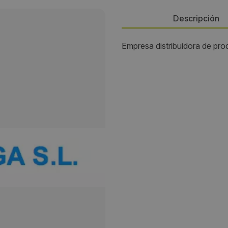
Descripción
Empresa distribuidora de prod
Persona de contacto:
Cotelga, S.L.
Dirección:
Pol. de Boisaca, Maria de los
de la Gandara, 15
Localidad:
Santiago de Compostela
Código Postal:
15890