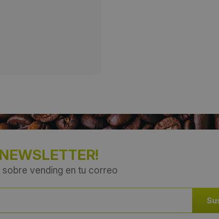
Provincia:
Coruña, A
País:
España
 NEWSLETTER!
 sobre vending en tu correo