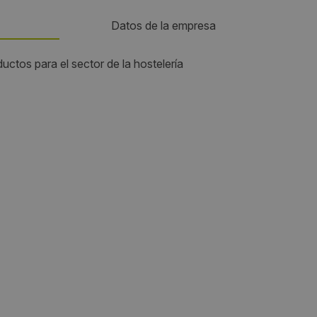
Datos de la empresa
uctos para el sector de la hostelería
Teléfono:
981563050
Email:
 Angeles
info@cotelga.com
Web:
http://www.cotelga.com/
Visitas a producto:
2990