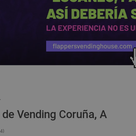
.
a de Vending Coruña, A
14
)