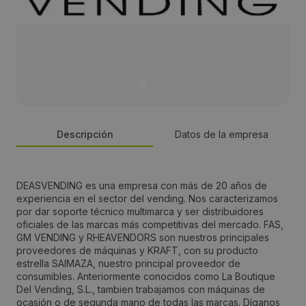
Descripción
Datos de la empresa
Persona de contacto:
DEASVENDING es una empresa con más de 20 años de
experiencia en el sector del vending. Nos caracterizamos
Andrés Rojo
por dar soporte técnico multimarca y ser distribuidores
oficiales de las marcas más competitivas del mercado. FAS,
GM VENDING y RHEAVENDORS son nuestros principales
Dirección:
proveedores de máquinas y KRAFT, con su producto
estrella SAIMAZA, nuestro principal proveedor de
Calle Cieza, 13,
consumibles. Anteriormente conocidos como La Boutique
Del Vending, S.L., tambien trabajamos con máquinas de
ocasión o de segunda mano de todas las marcas. Díganos
Localidad: