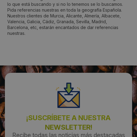
lo que está buscando y si no lo tenemos se lo buscamos.
Molina de Segura
Pida referencias nuestras en toda la geografía Española.
Nuestros clientes de Murcia, Alicante, Almería, Albacete,
Valencia, Galicia, Cádiz, Granada, Sevilla, Madrid,
Código Postal:
Barcelona, etc, estarán encantados de dar referencias
nuestras.
30500
Provincia:
Murcia
País:
España
Teléfono:
¡SUSCRÍBETE A NUESTRA
968105892
NEWSLETTER!
Recibe todas las noticias más destacadas
Email: