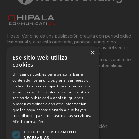
Hostel Vending es una publicación gratuita con periodicidad
bimensual y que está orientada, principal, aunque no
exclusivamente, a los profesionales y empresas del sector
×
del “Vending”; nombre con el que se conoce
Ese sitio web utiliza
genéricamente entre profesionales a la comercialización de
cookies
productos y servicios a través de máquinas automáticas.
Utilizamos cookies para personalizar el
INFORMACIÓN LEGAL
contenido, los anuncios y analizar nuestro
tráfico. También compartimos información
sobre su uso de nuestro sitio con nuestros
Aviso Legal
socios de publicidad y análisis, quienes
pueden combinarla con otra información
Política de Privacidad
que les haya proporcionado o que hayan
Política de Cookies
recopilado a partir del uso de sus servicios.
Más información
Política de calidad y seguridad de la información
COOKIES ESTRICTAMENTE
Contacto
NECESARIAS