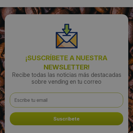
Gijón
Código Postal:
33211
Provincia:
¡SUSCRÍBETE A NUESTRA
Asturias
NEWSLETTER!
Recibe todas las noticias más destacadas
País:
sobre vending en tu correo
España
Teléfono:
985134485
Email: