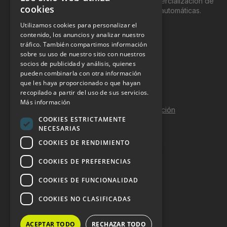
genéricamente entre profesionales a la comercialización de
cookies
productos y servicios a través de máquinas automáticas.
Utilizamos cookies para personalizar el
INFORMACIÓN LEGAL
contenido, los anuncios y analizar nuestro
tráfico. También compartimos información
sobre su uso de nuestro sitio con nuestros
Aviso Legal
socios de publicidad y análisis, quienes
pueden combinarla con otra información
Política de Privacidad
que les haya proporcionado o que hayan
Política de Cookies
recopilado a partir del uso de sus servicios.
Más información
Política de calidad y seguridad de la información
COOKIES ESTRICTAMENTE
Contacto
NECESARIAS
COOKIES DE RENDIMIENTO
COOKIES DE PREFERENCIAS
DOSSIER Y CONTRATACIÓN
COOKIES DE FUNCIONALIDAD
Dossier 2026 (ES)
COOKIES NO CLASIFICADAS
Dossier 2026 (EN)
ACEPTAR TODO
RECHAZAR TODO