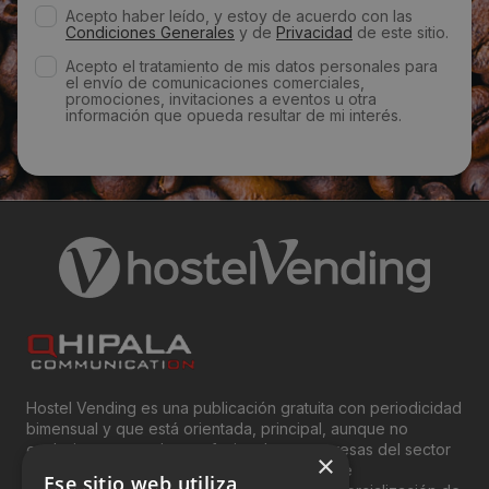
Acepto haber leído, y estoy de acuerdo con las
info@decovending.es
Condiciones Generales
y de
Privacidad
de este sitio.
Acepto el tratamiento de mis datos personales para
el envío de comunicaciones comerciales,
Web:
promociones, invitaciones a eventos u otra
información que opueda resultar de mi interés.
https://www.decovending.es/#&panel1-1
Visitas a producto:
3242
Fecha de publicación de producto:
Lunes 30 Diciembre 2013
Hostel Vending es una publicación gratuita con periodicidad
bimensual y que está orientada, principal, aunque no
exclusivamente, a los profesionales y empresas del sector
×
del “Vending”; nombre con el que se conoce
Ese sitio web utiliza