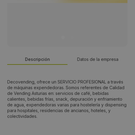
Descripción
Datos de la empresa
Persona de contacto:
Decovending, ofrece un SERVICIO PROFESIONAL a través
de máquinas expendedoras. Somos referentes de Calidad
Isidro
de Vending Asturias en: servicios de café, bebidas
calientes, bebidas frías, snack, depuración y enfriamiento
de agua, expendedoras varias para hostelería y dispensing
Dirección:
para hospitales, residencias de ancianos, hoteles, y
colectividades.
Av. del Transporte, 11
Localidad: