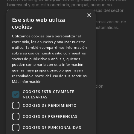
bimensual y que está orientada, principal, aunque no
exclusivamente, a los profesionales y empresas del sector
×
del “Vending”; nombre con el que se conoce
Ese sitio web utiliza
genéricamente entre profesionales a la comercialización de
cookies
productos y servicios a través de máquinas automáticas.
Utilizamos cookies para personalizar el
INFORMACIÓN LEGAL
contenido, los anuncios y analizar nuestro
tráfico. También compartimos información
sobre su uso de nuestro sitio con nuestros
Aviso Legal
socios de publicidad y análisis, quienes
pueden combinarla con otra información
Política de Privacidad
que les haya proporcionado o que hayan
Política de Cookies
recopilado a partir del uso de sus servicios.
Más información
Política de calidad y seguridad de la información
COOKIES ESTRICTAMENTE
Contacto
NECESARIAS
COOKIES DE RENDIMIENTO
COOKIES DE PREFERENCIAS
DOSSIER Y CONTRATACIÓN
COOKIES DE FUNCIONALIDAD