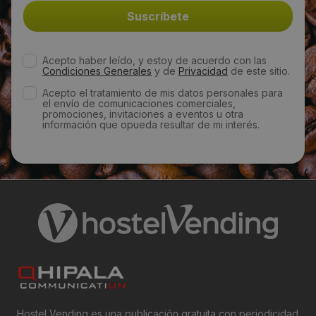
Email:
dianacasado@dianacasado.com
Acepto haber leído, y estoy de acuerdo con las
Web:
Condiciones Generales
y de
Privacidad
de este sitio.
Acepto el tratamiento de mis datos personales para
https://www.mayoristadete.com/
el envío de comunicaciones comerciales,
promociones, invitaciones a eventos u otra
información que opueda resultar de mi interés.
Visitas a producto:
3453
Fecha de publicación de producto:
Lunes 30 Diciembre 2013
Hostel Vending es una publicación gratuita con periodicidad