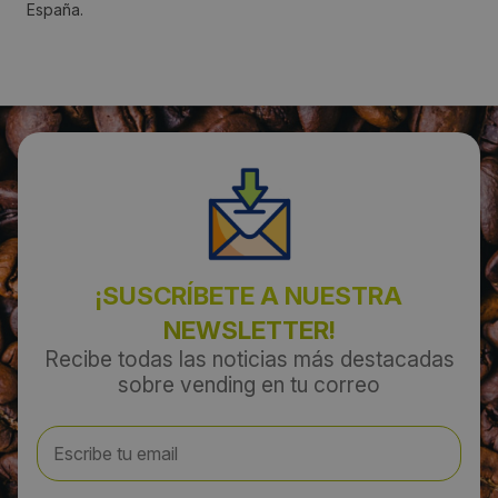
España.
Localidad:
Casarrubios del Monte
Código Postal:
45950
Provincia:
Toledo
¡SUSCRÍBETE A NUESTRA
País:
NEWSLETTER!
España
Recibe todas las noticias más destacadas
sobre vending en tu correo
Teléfono:
914033420