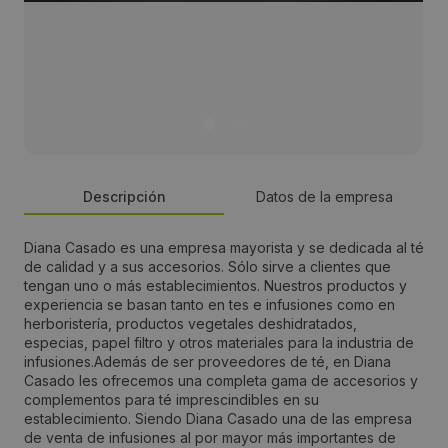
Descripción
Datos de la empresa
Diana Casado es una empresa mayorista y se dedicada al té
Persona de contacto:
de calidad y a sus accesorios. Sólo sirve a clientes que
tengan uno o más establecimientos. Nuestros productos y
Responsable Marketing
experiencia se basan tanto en tes e infusiones como en
herboristería, productos vegetales deshidratados,
especias, papel filtro y otros materiales para la industria de
Dirección:
infusiones.Además de ser proveedores de té, en Diana
Casado les ofrecemos una completa gama de accesorios y
Polígono Industrial Monte Boyal, Av. del Monte Boyal,
complementos para té imprescindibles en su
136,
establecimiento. Siendo Diana Casado una de las empresa
de venta de infusiones al por mayor más importantes de