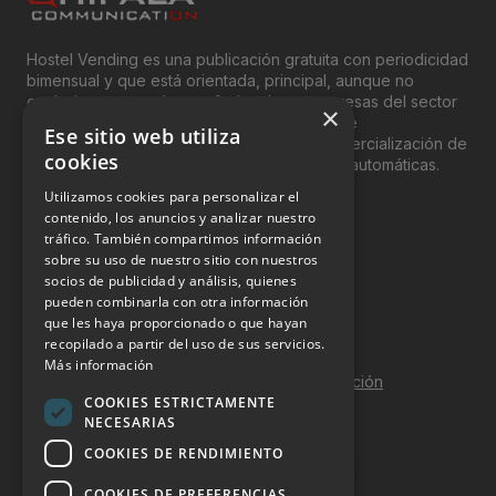
Hostel Vending es una publicación gratuita con periodicidad
bimensual y que está orientada, principal, aunque no
exclusivamente, a los profesionales y empresas del sector
×
del “Vending”; nombre con el que se conoce
Ese sitio web utiliza
genéricamente entre profesionales a la comercialización de
cookies
productos y servicios a través de máquinas automáticas.
Utilizamos cookies para personalizar el
INFORMACIÓN LEGAL
contenido, los anuncios y analizar nuestro
tráfico. También compartimos información
sobre su uso de nuestro sitio con nuestros
Aviso Legal
socios de publicidad y análisis, quienes
pueden combinarla con otra información
Política de Privacidad
que les haya proporcionado o que hayan
Política de Cookies
recopilado a partir del uso de sus servicios.
Más información
Política de calidad y seguridad de la información
COOKIES ESTRICTAMENTE
Contacto
NECESARIAS
COOKIES DE RENDIMIENTO
COOKIES DE PREFERENCIAS