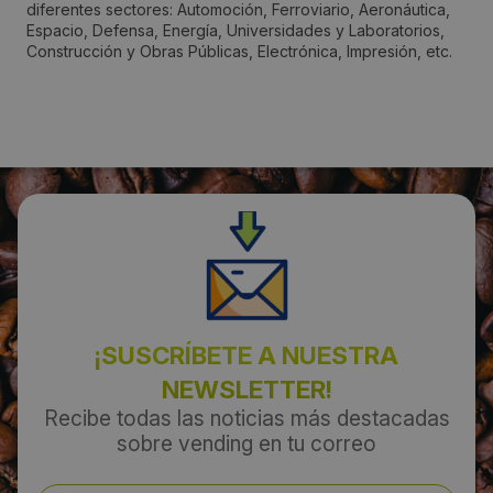
Ripollet
diferentes sectores: Automoción, Ferroviario, Aeronáutica,
Espacio, Defensa, Energía, Universidades y Laboratorios,
Construcción y Obras Públicas, Electrónica, Impresión, etc.
Código Postal:
08291
Provincia:
Barcelona
País:
España
¡SUSCRÍBETE A NUESTRA
Teléfono:
NEWSLETTER!
935942347
Recibe todas las noticias más destacadas
sobre vending en tu correo
Email: