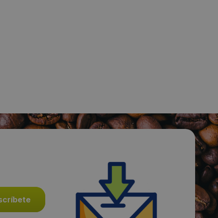
Visitas a producto:
2457
Fecha de publicación de producto:
Domingo 24 Noviembre 2013