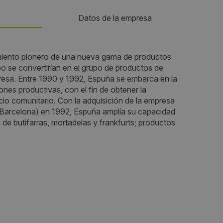
Datos de la empresa
Teléfono:
amiento pionero de una nueva gama de productos
o se convertirían en el grupo de productos de
972270650
resa. Entre 1990 y 1992, Espuña se embarca en la
ones productivas, con el fin de obtener la
Email:
io comunitario. Con la adquisición de la empresa
Barcelona) en 1992, Espuña amplía su capacidad
ollorente@espuna.es
 de butifarras, mortadelas y frankfurts; productos
Web:
https://www.espuna.es/
Horario de contacto:
Comercial