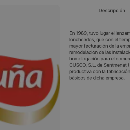
Descripción
Dirección:
En 1989, tuvo lugar el lanz
loncheados, que con el tiemp
C. Mestre Turina, 39-41
mayor facturación de la emp
remodelación de las instalaci
Localidad:
homologación para el comerc
CUSCO, S.L. de Sentmenat (
Olot
productiva con la fabricación
básicos de dicha empresa.
Código Postal:
17800
Provincia:
Girona