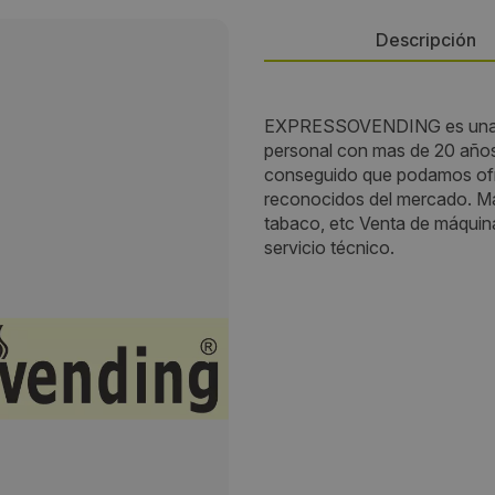
Descripción
Persona de contacto:
EXPRESSOVENDING es una em
personal con mas de 20 años
Expressovending
conseguido que podamos ofrec
reconocidos del mercado. Ma
Dirección:
tabaco, etc Venta de máquina
servicio técnico.
Benasau 24. Pol Ind de Carrú
Localidad:
Elche
Código Postal:
03206