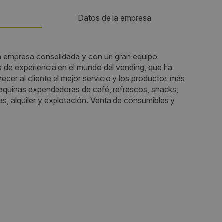
Datos de la empresa
Teléfono:
presa consolidada y con un gran equipo
 de experiencia en el mundo del vending, que ha
966211304
er al cliente el mejor servicio y los productos más
quinas expendedoras de café, refrescos, snacks,
Email:
s, alquiler y explotación. Venta de consumibles y
s
info@expressovending.es
Web:
http://www.expresso-vending.com/
Visitas a producto:
2760