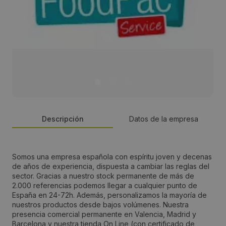
Descripción
Datos de la empresa
Persona de contacto:
Somos una empresa española con espíritu joven y decenas
de años de experiencia, dispuesta a cambiar las reglas del
Francois
sector. Gracias a nuestro stock permanente de más de
2.000 referencias podemos llegar a cualquier punto de
España en 24-72h. Además, personalizamos la mayoría de
Dirección:
nuestros productos desde bajos volúmenes. Nuestra
presencia comercial permanente en Valencia, Madrid y
C/2a nave 10 parque empresarial tactica
Barcelona y nuestra tienda On Line (con certificado de