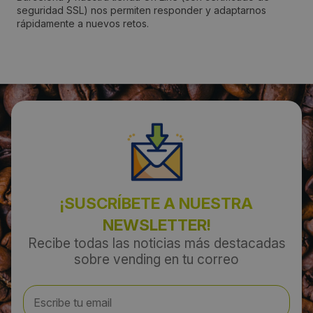
seguridad SSL) nos permiten responder y adaptarnos
rápidamente a nuevos retos.
Localidad:
Paterna
Código Postal:
46980
Provincia:
Valencia/València
¡SUSCRÍBETE A NUESTRA
País:
NEWSLETTER!
España
Recibe todas las noticias más destacadas
sobre vending en tu correo
Teléfono:
669354274