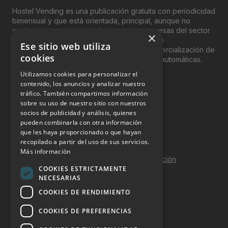
Hostel Vending es una publicación gratuita con periodicidad
bimensual y que está orientada, principal, aunque no
exclusivamente, a los profesionales y empresas del sector
×
del “Vending”; nombre con el que se conoce
Ese sitio web utiliza
genéricamente entre profesionales a la comercialización de
cookies
productos y servicios a través de máquinas automáticas.
Utilizamos cookies para personalizar el
INFORMACIÓN LEGAL
contenido, los anuncios y analizar nuestro
tráfico. También compartimos información
sobre su uso de nuestro sitio con nuestros
Aviso Legal
socios de publicidad y análisis, quienes
pueden combinarla con otra información
Política de Privacidad
que les haya proporcionado o que hayan
Política de Cookies
recopilado a partir del uso de sus servicios.
Más información
Política de calidad y seguridad de la información
COOKIES ESTRICTAMENTE
Contacto
NECESARIAS
COOKIES DE RENDIMIENTO
COOKIES DE PREFERENCIAS
DOSSIER Y CONTRATACIÓN