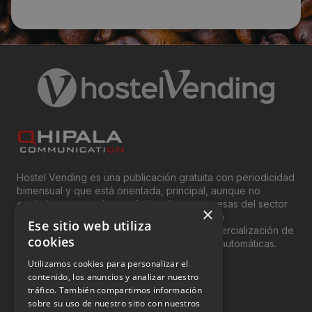
info@foradia.es
Visitas a producto:
1450
Fecha de publicación de producto:
Lunes 03 Febrero 2020
Hostel Vending es una publicación gratuita con periodicidad
bimensual y que está orientada, principal, aunque no
exclusivamente, a los profesionales y empresas del sector
×
del “Vending”; nombre con el que se conoce
Ese sitio web utiliza
genéricamente entre profesionales a la comercialización de
cookies
productos y servicios a través de máquinas automáticas.
Utilizamos cookies para personalizar el
INFORMACIÓN LEGAL
contenido, los anuncios y analizar nuestro
tráfico. También compartimos información
sobre su uso de nuestro sitio con nuestros
Aviso Legal