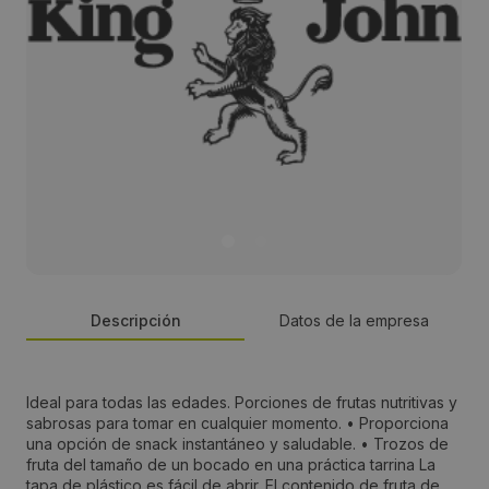
Descripción
Datos de la empresa
Persona de contacto:
Ideal para todas las edades. Porciones de frutas nutritivas y
sabrosas para tomar en cualquier momento. • Proporciona
Antonio franco
una opción de snack instantáneo y saludable. • Trozos de
fruta del tamaño de un bocado en una práctica tarrina La
tapa de plástico es fácil de abrir. El contenido de fruta de