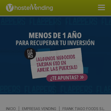
INICIO
|
EMPRESAS VENDING
|
FRANK TIAGO FOODS S.L.