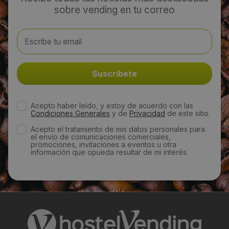
sobre vending en tu correo
961101411
Email:
afranco@kingjohn.com
Web:
Acepto haber leído, y estoy de acuerdo con las
http://www.kingjohn.com/es/
Condiciones Generales
y de
Privacidad
de este sitio.
Acepto el tratamiento de mis datos personales para
Horario de contacto:
el envío de comunicaciones comerciales,
promociones, invitaciones a eventos u otra
información que opueda resultar de mi interés.
comercial
Visitas a producto:
3322
Fecha de publicación de producto: