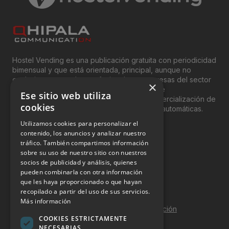
Viernes 24 Marzo 2017
Hostel Vending es una publicación gratuita con periodicidad
bimensual y que está orientada, principal, aunque no
exclusivamente, a los profesionales y empresas del sector
×
del “Vending”; nombre con el que se conoce
Ese sitio web utiliza
genéricamente entre profesionales a la comercialización de
cookies
productos y servicios a través de máquinas automáticas.
Utilizamos cookies para personalizar el
INFORMACIÓN LEGAL
contenido, los anuncios y analizar nuestro
tráfico. También compartimos información
sobre su uso de nuestro sitio con nuestros
Aviso Legal
socios de publicidad y análisis, quienes
pueden combinarla con otra información
Política de Privacidad
que les haya proporcionado o que hayan
Política de Cookies
recopilado a partir del uso de sus servicios.
Más información
Política de calidad y seguridad de la información
COOKIES ESTRICTAMENTE
Contacto
NECESARIAS