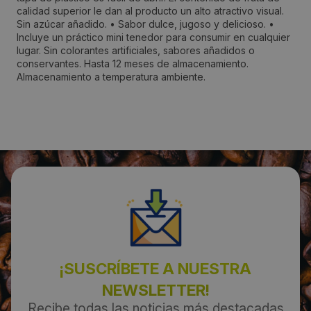
Dirección:
calidad superior le dan al producto un alto atractivo visual.
Sin azúcar añadido. • Sabor dulce, jugoso y delicioso. •
Calle Santa Amalia 2 Entlo 2 Desp LL
Incluye un práctico mini tenedor para consumir en cualquier
lugar. Sin colorantes artificiales, sabores añadidos o
conservantes. Hasta 12 meses de almacenamiento.
Localidad:
Almacenamiento a temperatura ambiente.
Valencia
Código Postal:
46009
Provincia:
Valencia/València
País:
¡SUSCRÍBETE A NUESTRA
España
NEWSLETTER!
Recibe todas las noticias más destacadas
Teléfono: