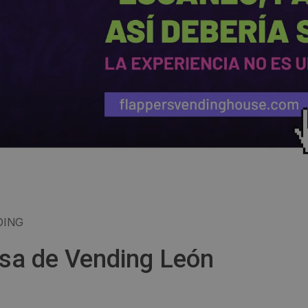
DING
esa de Vending León