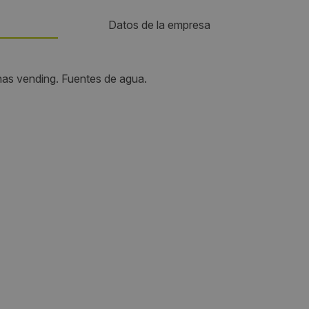
Datos de la empresa
Teléfono:
as vending. Fuentes de agua.
609844981
Email:
info@globalvending.es
Web:
http://www.globalvending.es/
Visitas a producto:
2851