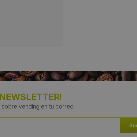
Provincia:
León
País:
España
 NEWSLETTER!
 sobre vending en tu correo