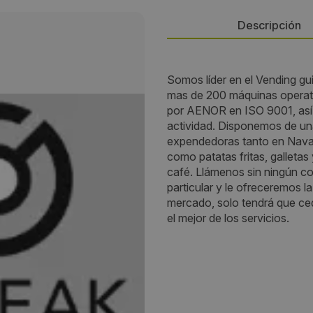
Descripción
Persona de contacto:
Somos líder en el Vending 
mas de 200 máquinas operati
Fernando Calvo
por AENOR en ISO 9001, así c
actividad. Disponemos de u
Dirección:
expendedoras tanto en Nava
como patatas fritas, galletas
Camino Illarra, 4
café. Llámenos sin ningún c
particular y le ofreceremos l
Localidad:
mercado, solo tendrá que ce
el mejor de los servicios.
Donostia / San Sebastián
Código Postal:
20018