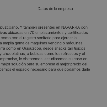
Datos de la empresa
Teléfono:
guipuzcoano, Y también presentes en NAVARRA con
vas ubicadas en 70 emplazamientos y certificados
943000800
omo con el registro sanitario para ejercer la
na amplia gama de máquinas vending o máquinas
Email:
rra como en Guipuzcoa, desde snacks tan típicos
 y chocolatinas, o bebidas como los refrescos y el
fcalvo@gureak.com
ompromiso, le visitaremos, estudiaremos su caso en
a mejor solución para su empresa al mejor precio del
Horario de contacto:
dernos el espacio necesario para que podamos darle
Comercial
Visitas a producto:
3576