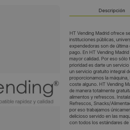
Descripción
Persona de contacto:
HT Vending Madrid ofrece se
instituciones públicas, univ
Luis Miguel
expendedoras son de última 
pago. En HT Vending Madrid
Dirección:
mayor calidad. Por eso sólo
prioridad es darte un servici
Confianza 5 nave A-16 Polígo
un servicio gratuito integral
Olivos
proporcionamos la máquina, l
coste alguno. HT Vending Mad
Localidad:
de manera totalmente gratui
alimentos y refrescos. Insta
Getafe
Refrescos, Snacks/Alimentaci
por eso trabajamos únicamen
Código Postal:
delicioso servido en las maq
con todos los estándares de c
28906