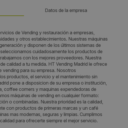
Datos de la empresa
Teléfono:
rvicios de Vending y restauración a empresas,
ersidades y otros establecimientos. Nuestras máquinas
669562410
generación y disponen de los últimos sistemas de
 seleccionamos cuidadosamente los productos de
Email:
 trabajamos con los mejores proveedores. Nuestra
o de calidad a tu medida. HT Vending Madrid le ofrece
no Los
administracion@htvendingmadrid.es
 de vending para su empresa. Nosotros
os productos, el servicio y el mantenimiento sin
Web:
rid pone a disposicion de su empresa o institución,
ta, coffee corners y maquinas expendedoras de
http://www.htvendingmadrid.es/
lamos máquinas de vending en cualquier formato:
ón o combinadas. Nuestra prioridad es la calidad,
Visitas a producto:
te con productos de primeras marcas y un café
uinas mas modernas, seguras y limpias. Cumplimos
5204
alidad para ofrecerte siempre el mejor servicio.