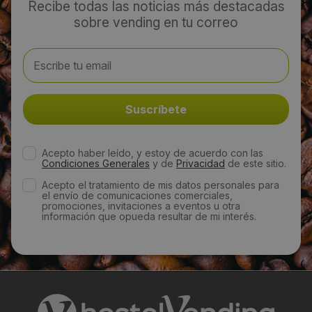
Recibe todas las noticias más destacadas
sobre vending en tu correo
Email:
jiglesias@ilpra.es
Web:
https://www.ilpra.es/es/
Horario de contacto:
Acepto haber leído, y estoy de acuerdo con las
Condiciones Generales
y de
Privacidad
de este sitio.
Comercial
Acepto el tratamiento de mis datos personales para
el envío de comunicaciones comerciales,
promociones, invitaciones a eventos u otra
Visitas a producto:
información que opueda resultar de mi interés.
2375
Fecha de publicación de producto:
Lunes 18 Noviembre 2013