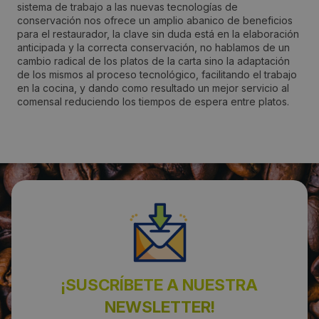
sistema de trabajo a las nuevas tecnologías de
conservación nos ofrece un amplio abanico de beneficios
Localidad:
para el restaurador, la clave sin duda está en la elaboración
anticipada y la correcta conservación, no hablamos de un
Mataró
cambio radical de los platos de la carta sino la adaptación
de los mismos al proceso tecnológico, facilitando el trabajo
en la cocina, y dando como resultado un mejor servicio al
Código Postal:
comensal reduciendo los tiempos de espera entre platos.
08302
Provincia:
Barcelona
País:
España
Teléfono:
¡SUSCRÍBETE A NUESTRA
937573462
NEWSLETTER!