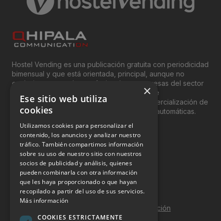
Hostel Vending es una publicación gratuita con periodicidad
bimensual y que está orientada, principal, aunque no
exclusivamente, a los profesionales y empresas del sector
×
del “Vending”; nombre con el que se conoce
Ese sitio web utiliza
genéricamente entre profesionales a la comercialización de
cookies
productos y servicios a través de máquinas automáticas.
Utilizamos cookies para personalizar el
INFORMACIÓN LEGAL
contenido, los anuncios y analizar nuestro
tráfico. También compartimos información
sobre su uso de nuestro sitio con nuestros
Aviso Legal
socios de publicidad y análisis, quienes
pueden combinarla con otra información
Política de Privacidad
que les haya proporcionado o que hayan
Política de Cookies
recopilado a partir del uso de sus servicios.
Más información
Política de calidad y seguridad de la información
COOKIES ESTRICTAMENTE