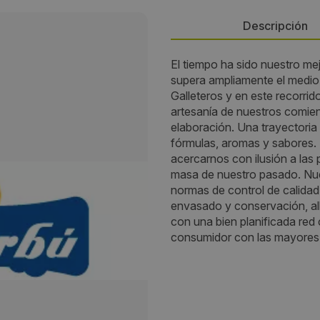
Descripción
El tiempo ha sido nuestro me
Persona de contacto:
supera ampliamente el medio
Galleteros y en este recorrid
Marta Santa María
artesanía de nuestros comi
elaboración. Una trayectoria 
Dirección:
fórmulas, aromas y sabores. 
acercarnos con ilusión a las 
Pol. Ind.Villalonquéjar, López
masa de nuestro pasado. Nue
37
normas de control de calidad
envasado y conservación, all
Localidad:
con una bien planificada red 
consumidor con las mayores 
Burgos
Código Postal:
09001