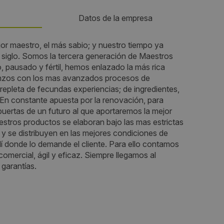
Datos de la empresa
jor maestro, el más sabio; y nuestro tiempo ya
Teléfono:
 siglo. Somos la tercera generación de Maestros
o, pausado y fértil, hemos enlazado la más rica
947298361
enzos con los mas avanzados procesos de
repleta de fecundas experiencias; de ingredientes,
Email:
En constante apuesta por la renovación, para
puertas de un futuro al que aportaremos la mejor
 Bravo,
info@laflorburgalesa.es
stros productos se elaboran bajo las mas estrictas
 y se distribuyen en las mejores condiciones de
Web:
í donde lo demande el cliente. Para ello contamos
comercial, ágil y eficaz. Siempre llegamos al
https://laflorburgalesa.es/
garantías.
Visitas a producto:
2651