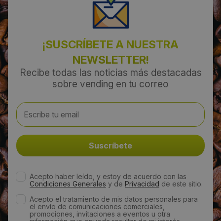
Boecillo
Código Postal:
¡SUSCRÍBETE A NUESTRA
47151
NEWSLETTER!
Recibe todas las noticias más destacadas
Provincia:
sobre vending en tu correo
Valladolid
País:
España
Teléfono:
Acepto haber leído, y estoy de acuerdo con las
983111660
Condiciones Generales
y de
Privacidad
de este sitio.
Acepto el tratamiento de mis datos personales para
Email:
el envío de comunicaciones comerciales,
promociones, invitaciones a eventos u otra