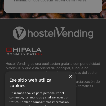
información que opueda resultar de mi interés.
larnafood@gmail.com
Visitas a producto:
5629
Fecha de publicación de producto:
Lunes 13 Enero 2014
Hostel Vending es una publicación gratuita con periodicidad
bimensual y que está orientada, principal, aunque no
exclusivamente, a los profesionales y empresas del sector
×
del “Vending”; nombre con el que se conoce
Ese sitio web utiliza
genéricamente entre profesionales a la comercialización de
cookies
productos y servicios a través de máquinas automáticas.
Utilizamos cookies para personalizar el
INFORMACIÓN LEGAL
contenido, los anuncios y analizar nuestro
tráfico. También compartimos información