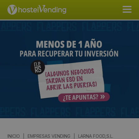
INICIO
|
EMPRESAS VENDING
|
LARNA FOOD,S.L.