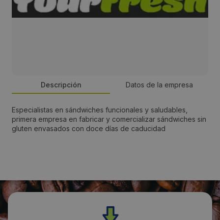
Descripción
Datos de la empresa
Especialistas en sándwiches funcionales y saludables,
Persona de contacto:
primera empresa en fabricar y comercializar sándwiches sin
gluten envasados con doce días de caducidad
Emilio
Dirección:
C/ Gongora 21 - Pago Del Nogal
Localidad: