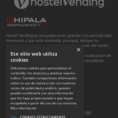
Hostel Vending es una publicación gratuita con periodicidad
bimensual y que está orientada, principal, aunque no
exclusivamente, a los profesionales y empresas del sector
×
del “Vending”; nombre con el que se conoce
Ese sitio web utiliza
genéricamente entre profesionales a la comercialización de
cookies
productos y servicios a través de máquinas automáticas.
Utilizamos cookies para personalizar el
INFORMACIÓN LEGAL
contenido, los anuncios y analizar nuestro
tráfico. También compartimos información
sobre su uso de nuestro sitio con nuestros
Aviso Legal
socios de publicidad y análisis, quienes
pueden combinarla con otra información
Política de Privacidad
que les haya proporcionado o que hayan
Política de Cookies
recopilado a partir del uso de sus servicios.
Más información
Política de calidad y seguridad de la información
COOKIES ESTRICTAMENTE