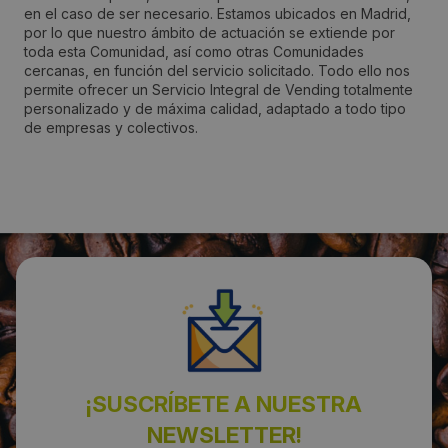
en el caso de ser necesario. Estamos ubicados en Madrid,
Acebeda, La
por lo que nuestro ámbito de actuación se extiende por
toda esta Comunidad, así como otras Comunidades
cercanas, en función del servicio solicitado. Todo ello nos
Código Postal:
permite ofrecer un Servicio Integral de Vending totalmente
personalizado y de máxima calidad, adaptado a todo tipo
28019
de empresas y colectivos.
Provincia:
Madrid
País:
España
Teléfono:
915694938
¡SUSCRÍBETE A NUESTRA
NEWSLETTER!
Email: