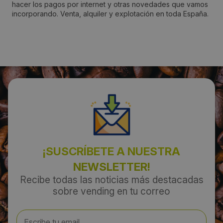
hacer los pagos por internet y otras novedades que vamos
incorporando. Venta, alquiler y explotación en toda España.
Ordes
Código Postal:
15680
Provincia:
Coruña, A
País:
España
¡SUSCRÍBETE A NUESTRA
NEWSLETTER!
Teléfono:
Recibe todas las noticias más destacadas
sobre vending en tu correo
670522916
Email: