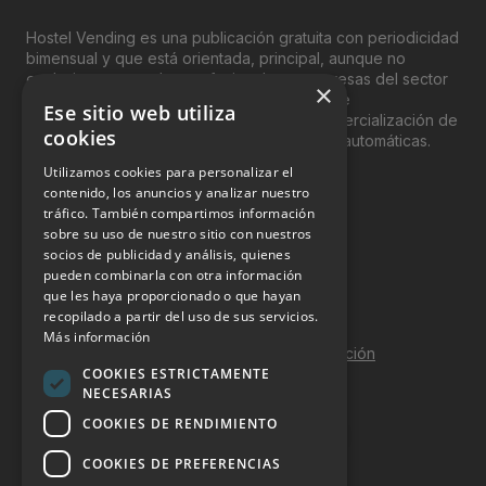
Hostel Vending es una publicación gratuita con periodicidad
bimensual y que está orientada, principal, aunque no
exclusivamente, a los profesionales y empresas del sector
×
del “Vending”; nombre con el que se conoce
Ese sitio web utiliza
genéricamente entre profesionales a la comercialización de
cookies
productos y servicios a través de máquinas automáticas.
Utilizamos cookies para personalizar el
INFORMACIÓN LEGAL
contenido, los anuncios y analizar nuestro
tráfico. También compartimos información
sobre su uso de nuestro sitio con nuestros
Aviso Legal
socios de publicidad y análisis, quienes
pueden combinarla con otra información
Política de Privacidad
que les haya proporcionado o que hayan
Política de Cookies
recopilado a partir del uso de sus servicios.
Más información
Política de calidad y seguridad de la información
COOKIES ESTRICTAMENTE
Contacto
NECESARIAS
COOKIES DE RENDIMIENTO
COOKIES DE PREFERENCIAS