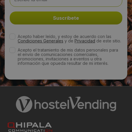
info@maex24.es
Web:
http://www.maex24.es/maex24.es/index.html
Acepto haber leído, y estoy de acuerdo con las
Condiciones Generales
y de
Privacidad
de este sitio.
Acepto el tratamiento de mis datos personales para
Horario de contacto:
el envío de comunicaciones comerciales,
promociones, invitaciones a eventos u otra
Comercial
información que opueda resultar de mi interés.
Visitas a producto:
2885
Fecha de publicación de producto:
Martes 07 Enero 2014