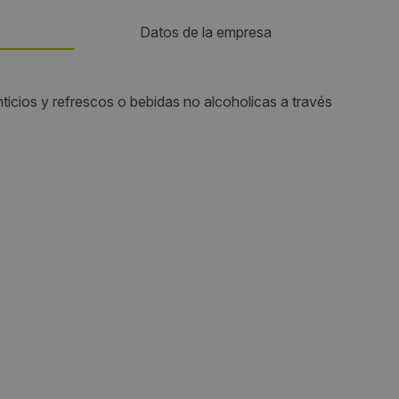
Datos de la empresa
Teléfono:
ticios y refrescos o bebidas no alcoholicas a través
616051161
Horario de contacto:
Comercial
Visitas a producto:
2685
Fecha de publicación de producto:
Martes 07 Enero 2014