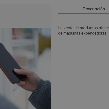
Descripción
Persona de contacto:
La venta de productos alimen
de máquinas expendedoras.
Jose Antonio Aznar
Dirección:
Jesus,6 - Bajo, puerta 1
Localidad:
Barcelona
Código Postal:
08012