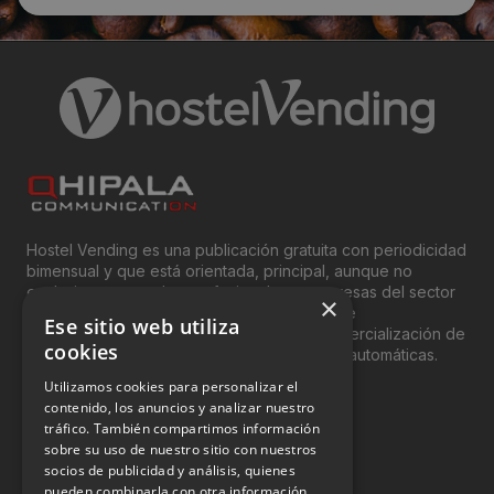
Email:
sat.vendingtfe@gmail.com
Horario de contacto:
Comercial
Visitas a producto:
2342
Hostel Vending es una publicación gratuita con periodicidad
bimensual y que está orientada, principal, aunque no
exclusivamente, a los profesionales y empresas del sector
×
Fecha de publicación de producto:
del “Vending”; nombre con el que se conoce
Ese sitio web utiliza
genéricamente entre profesionales a la comercialización de
Martes 25 Febrero 2014
cookies
productos y servicios a través de máquinas automáticas.
Utilizamos cookies para personalizar el
INFORMACIÓN LEGAL
contenido, los anuncios y analizar nuestro
tráfico. También compartimos información
sobre su uso de nuestro sitio con nuestros
Aviso Legal
socios de publicidad y análisis, quienes
pueden combinarla con otra información
Política de Privacidad