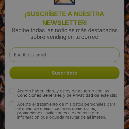
Localidad:
¡SUSCRÍBETE A NUESTRA
Santa Cruz de Tenerife
NEWSLETTER!
Código Postal:
Recibe todas las noticias más destacadas
sobre vending en tu correo
38107
Provincia:
Santa Cruz de Tenerife
País:
España
Acepto haber leído, y estoy de acuerdo con las
Condiciones Generales
y de
Privacidad
de este sitio.
Acepto el tratamiento de mis datos personales para
Teléfono:
el envío de comunicaciones comerciales,
promociones, invitaciones a eventos u otra
622865418
información que opueda resultar de mi interés.