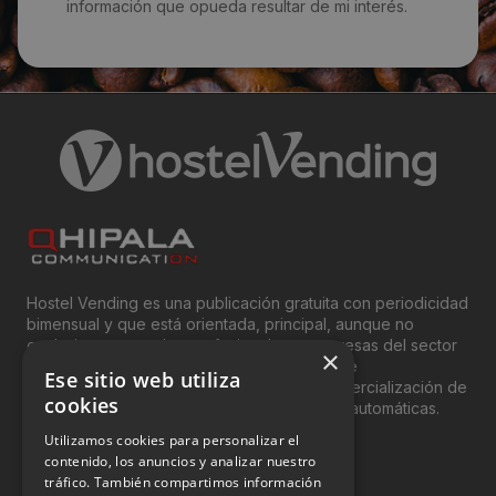
max_vending@hotmail.com
información que opueda resultar de mi interés.
Web:
max vending
Visitas a producto:
1881
Fecha de publicación de producto:
Lunes 11 Julio 2022
Hostel Vending es una publicación gratuita con periodicidad
bimensual y que está orientada, principal, aunque no
exclusivamente, a los profesionales y empresas del sector
×
del “Vending”; nombre con el que se conoce
Ese sitio web utiliza
genéricamente entre profesionales a la comercialización de
cookies
productos y servicios a través de máquinas automáticas.
Utilizamos cookies para personalizar el
INFORMACIÓN LEGAL
contenido, los anuncios y analizar nuestro
tráfico. También compartimos información