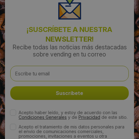
Don Benito
Código Postal:
¡SUSCRÍBETE A NUESTRA
06400
NEWSLETTER!
Recibe todas las noticias más destacadas
Provincia:
sobre vending en tu correo
Badajoz
País:
España
Teléfono:
605181061
Acepto haber leído, y estoy de acuerdo con las
Condiciones Generales
y de
Privacidad
de este sitio.
Acepto el tratamiento de mis datos personales para
Email:
el envío de comunicaciones comerciales,
promociones, invitaciones a eventos u otra