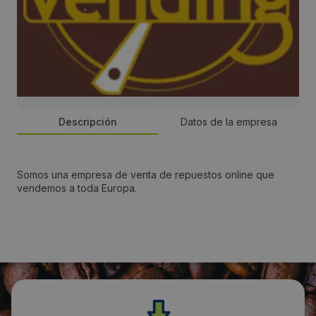
Descripción
Datos de la empresa
Persona de contacto:
Somos una empresa de venta de repuestos online que
vendemos a toda Europa.
Jaime Ramos Sanchez
Dirección:
De los curtidores nave 42
Localidad: