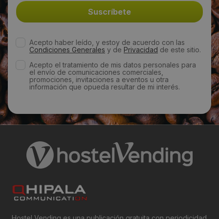
Email:
info@maximocallejo.es
Acepto haber leído, y estoy de acuerdo con las
Condiciones Generales
y de
Privacidad
de este sitio.
Web:
Acepto el tratamiento de mis datos personales para
el envío de comunicaciones comerciales,
https://www.maximocallejo.es/
promociones, invitaciones a eventos u otra
información que opueda resultar de mi interés.
Visitas a producto:
2810
Fecha de publicación de producto:
Martes 28 Enero 2014
Hostel Vending es una publicación gratuita con periodicidad