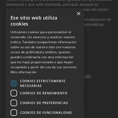
bimensual y que está orientada, principal, aunque no
exclusivamente, a los profesionales y empresas del sector
×
del “Vending”; nombre con el que se conoce
Ese sitio web utiliza
genéricamente entre profesionales a la comercialización de
cookies
productos y servicios a través de máquinas automáticas.
Utilizamos cookies para personalizar el
INFORMACIÓN LEGAL
contenido, los anuncios y analizar nuestro
tráfico. También compartimos información
sobre su uso de nuestro sitio con nuestros
Aviso Legal
socios de publicidad y análisis, quienes
pueden combinarla con otra información
Política de Privacidad
que les haya proporcionado o que hayan
Política de Cookies
recopilado a partir del uso de sus servicios.
Más información
Política de calidad y seguridad de la información
COOKIES ESTRICTAMENTE
Contacto
NECESARIAS
COOKIES DE RENDIMIENTO
COOKIES DE PREFERENCIAS
DOSSIER Y CONTRATACIÓN
COOKIES DE FUNCIONALIDAD