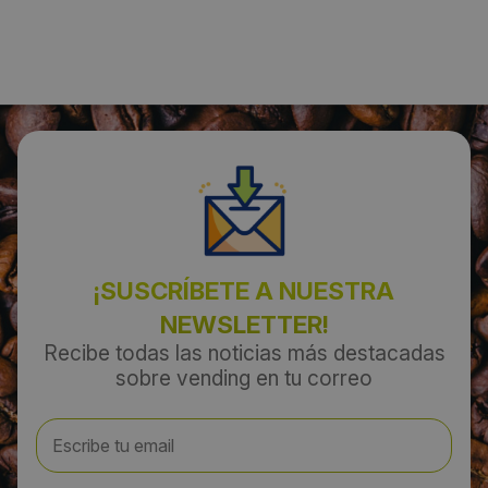
Localidad:
Plasencia
Código Postal:
10600
Provincia:
Cáceres
¡SUSCRÍBETE A NUESTRA
NEWSLETTER!
País:
Recibe todas las noticias más destacadas
España
sobre vending en tu correo
Teléfono:
927416236