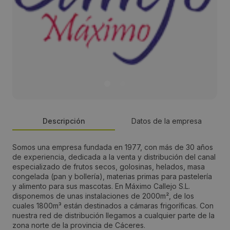
Descripción
Datos de la empresa
Somos una empresa fundada en 1977, con más de 30 años
Persona de contacto:
de experiencia, dedicada a la venta y distribución del canal
especializado de frutos secos, golosinas, helados, masa
Máximo Callejo
congelada (pan y bollería), materias primas para pastelería
y alimento para sus mascotas. En Máximo Callejo S.L.
disponemos de unas instalaciones de 2000m², de los
Dirección:
cuales 1800m³ están destinados a cámaras frigoríficas. Con
nuestra red de distribución llegamos a cualquier parte de la
Pol. Ind. Cepansa Nave 4, Avda. Martín Palomino, 42
zona norte de la provincia de Cáceres.