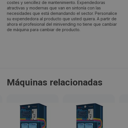
costes y sencillez de mantenimiento. Expendedoras
atractivas y modernas que van en sintonía con las
Córdoba
necesidades que está demandando el sector. Personalice
su expendedora al producto que usted quiera. A partir de
ahora el profesional del minivending no tiene que cambiar
Código Postal:
de máquina para cambiar de producto.
14002
Provincia:
Córdoba
País:
Máquinas relacionadas
España
Teléfono:
957442142
Email: