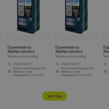
ventas@microvending.com
Web:
http://www.microvending.com/
Horario de contacto:
Expendedora
Expendedora
Ex
10,00 a 20:00
Multiproductos
Multiproductos
Mu
Máquina minivending
Máquina minivending
Máq
Visitas a producto:
Visitas (6527)
Visitas (6527)
Fecha de actualización
Fecha de actualización
4786
(Martes 21 de
(Martes 21 de
Septiembre del 2010)
Septiembre del 2010)
Fecha de publicación de producto:
Miércoles 12 Junio 2013
Ver más