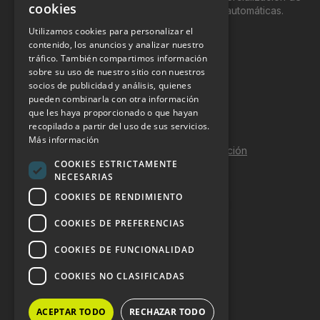
cookies
productos y servicios a través de máquinas automáticas.
Utilizamos cookies para personalizar el
INFORMACIÓN LEGAL
contenido, los anuncios y analizar nuestro
tráfico. También compartimos información
sobre su uso de nuestro sitio con nuestros
Aviso Legal
socios de publicidad y análisis, quienes
pueden combinarla con otra información
Política de Privacidad
que les haya proporcionado o que hayan
Política de Cookies
recopilado a partir del uso de sus servicios.
Más información
Política de calidad y seguridad de la información
COOKIES ESTRICTAMENTE
Contacto
NECESARIAS
COOKIES DE RENDIMIENTO
COOKIES DE PREFERENCIAS
DOSSIER Y CONTRATACIÓN
COOKIES DE FUNCIONALIDAD
Dossier 2026 (ES)
COOKIES NO CLASIFICADAS
Dossier 2026 (EN)
ACEPTAR TODO
RECHAZAR TODO