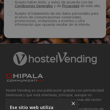
Acepto haber leído, y estoy de acuerdo con las
Condiciones Generales
y de
Privacidad
de este sitio.
Acepto el tratamiento de mis datos personales para
el envío de comunicaciones comerciales,
promociones, invitaciones a eventos u otra
información que opueda resultar de mi interés.
Hostel Vending es una publicación gratuita con periodicidad
bimensual y que está orientada, principal, aunque no
exclusivamente, a los profesionales y empresas del sector
×
del “Vending”; nombre con el que se conoce
Ese sitio web utiliza
genéricamente entre profesionales a la comercialización de