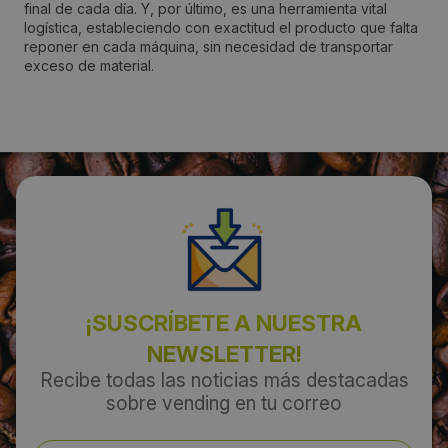
final de cada día. Y, por último, es una herramienta vital
logística, estableciendo con exactitud el producto que falta
Collado-Villalba
reponer en cada máquina, sin necesidad de transportar
exceso de material.
Código Postal:
28400
Provincia:
Madrid
País:
España
¡SUSCRÍBETE A NUESTRA
NEWSLETTER!
Teléfono:
Recibe todas las noticias más destacadas
918499159
sobre vending en tu correo
Email: