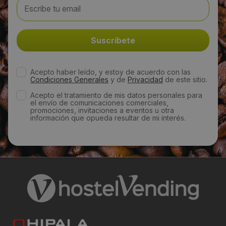
agomez@ambientmedia.es
Web:
https://ambientmedia.es/es/
Acepto haber leído, y estoy de acuerdo con las
Condiciones Generales
y de
Privacidad
de este sitio.
Horario de contacto:
Acepto el tratamiento de mis datos personales para
el envío de comunicaciones comerciales,
Comercial
promociones, invitaciones a eventos u otra
información que opueda resultar de mi interés.
Visitas a producto:
3038
Fecha de publicación de producto:
Miércoles 28 Agosto 2013