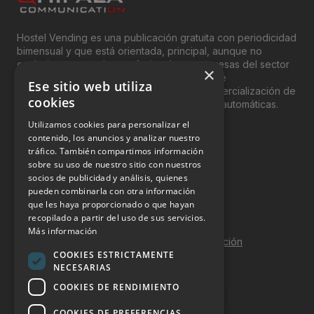
Hostel Vending es una publicación gratuita con periodicidad
bimensual y que está orientada, principal, aunque no
exclusivamente, a los profesionales y empresas del sector
×
del “Vending”; nombre con el que se conoce
Ese sitio web utiliza
genéricamente entre profesionales a la comercialización de
cookies
productos y servicios a través de máquinas automáticas.
Utilizamos cookies para personalizar el
INFORMACIÓN LEGAL
contenido, los anuncios y analizar nuestro
tráfico. También compartimos información
sobre su uso de nuestro sitio con nuestros
Aviso Legal
socios de publicidad y análisis, quienes
pueden combinarla con otra información
Política de Privacidad
que les haya proporcionado o que hayan
Política de Cookies
recopilado a partir del uso de sus servicios.
Más información
Política de calidad y seguridad de la información
COOKIES ESTRICTAMENTE
Contacto
NECESARIAS
COOKIES DE RENDIMIENTO
COOKIES DE PREFERENCIAS