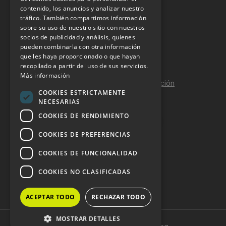
INFORMACIÓN LEGAL
contenido, los anuncios y analizar nuestro
tráfico. También compartimos información
sobre su uso de nuestro sitio con nuestros
Aviso Legal
socios de publicidad y análisis, quienes
pueden combinarla con otra información
Política de Privacidad
que les haya proporcionado o que hayan
Política de Cookies
recopilado a partir del uso de sus servicios.
Más información
Política de calidad y seguridad de la información
COOKIES ESTRICTAMENTE
Contacto
NECESARIAS
COOKIES DE RENDIMIENTO
COOKIES DE PREFERENCIAS
DOSSIER Y CONTRATACIÓN
COOKIES DE FUNCIONALIDAD
Dossier 2026 (ES)
COOKIES NO CLASIFICADAS
Dossier 2026 (EN)
ACEPTAR TODO
RECHAZAR TODO
MOSTRAR DETALLES