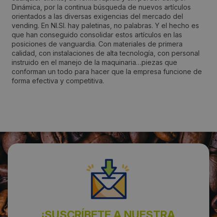
Dinámica, por la continua búsqueda de nuevos artículos
orientados a las diversas exigencias del mercado del
Localidad:
vending. En NI.SI. hay paletinas, no palabras. Y el hecho es
Villa Guardia
que han conseguido consolidar estos artículos en las
posiciones de vanguardia. Con materiales de primera
calidad, con instalaciones de alta tecnología, con personal
Código Postal:
instruido en el manejo de la maquinaria…piezas que
conforman un todo para hacer que la empresa funcione de
22079
forma efectiva y competitiva.
Provincia:
Provincia di Como
País:
Italy
Teléfono:
.+39-031480591
¡SUSCRÍBETE A NUESTRA