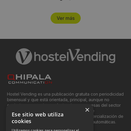
Ver más
Hostel Vending es una publicación gratuita con periodicidad
bimensual y que está orientada, principal, aunque no
exclusivamente, a los profesionales y empresas del sector
×
del “Vending”; nombre con el que se conoce
Ese sitio web utiliza
genéricamente entre profesionales a la comercialización de
cookies
productos y servicios a través de máquinas automáticas.
Utilizamos cookies para personalizar el