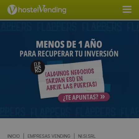
INICIO
|
EMPRESAS VENDING
|
NI.SI.SRL