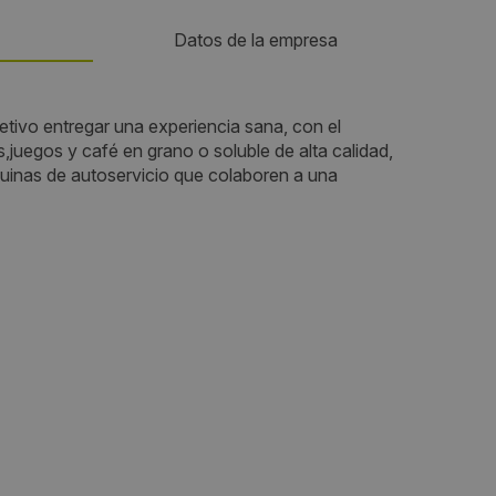
Datos de la empresa
Teléfono:
tivo entregar una experiencia sana, con el
,juegos y café en grano o soluble de alta calidad,
ero 10
+569 89050394
uinas de autoservicio que colaboren a una
Email:
lfvillasenor@nutravendingchile.cl
Web:
https://www.nutravendingchile.cl/
Visitas a producto:
2519