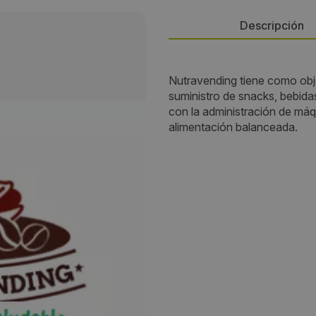
Descripción
Dirección:
Nutravending tiene como obje
suministro de snacks, bebidas
Camino Lonquen Norte, Parad
con la administración de máq
1/2.
alimentación balanceada.
Localidad:
Bahía Blanca
Código Postal:
00000
Provincia:
Partido de Bahía Blanca