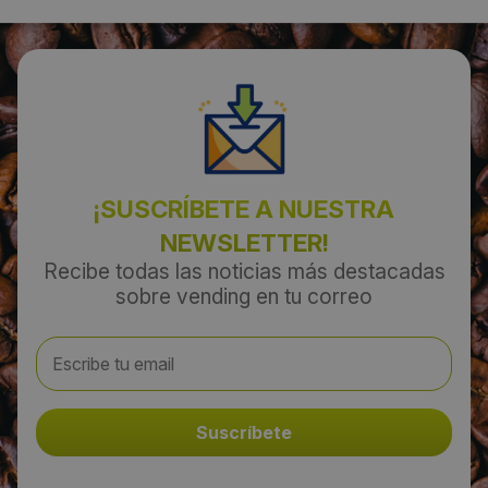
Localidad:
Talavera de la Reina
Código Postal:
45600
Provincia:
¡SUSCRÍBETE A NUESTRA
Toledo
NEWSLETTER!
Recibe todas las noticias más destacadas
sobre vending en tu correo
País:
España
Teléfono:
902 194 956
Email: