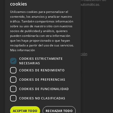
cookies
productos y servicios a través de máquinas automáticas.
Utilizamos cookies para personalizar el
INFORMACIÓN LEGAL
contenido, los anuncios y analizar nuestro
tráfico. También compartimos información
sobre su uso de nuestro sitio con nuestros
Aviso Legal
socios de publicidad y análisis, quienes
pueden combinarla con otra información
Política de Privacidad
que les haya proporcionado o que hayan
Política de Cookies
recopilado a partir del uso de sus servicios.
Más información
Política de calidad y seguridad de la información
COOKIES ESTRICTAMENTE
Contacto
NECESARIAS
COOKIES DE RENDIMIENTO
COOKIES DE PREFERENCIAS
DOSSIER Y CONTRATACIÓN
COOKIES DE FUNCIONALIDAD
Dossier 2026 (ES)
COOKIES NO CLASIFICADAS
Dossier 2026 (EN)
ACEPTAR TODO
RECHAZAR TODO