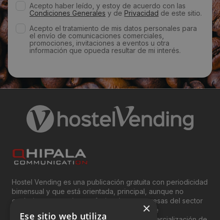
Acepto haber leído, y estoy de acuerdo con las
Condiciones Generales
y de
Privacidad
de este sitio.
marketing@openblue24h.es
Acepto el tratamiento de mis datos personales para
el envío de comunicaciones comerciales,
promociones, invitaciones a eventos u otra
Web:
información que opueda resultar de mi interés.
https://openblue24h.es/
Visitas a producto:
2688
Fecha de publicación de producto:
Martes 19 Septiembre 2017
Hostel Vending es una publicación gratuita con periodicidad
bimensual y que está orientada, principal, aunque no
exclusivamente, a los profesionales y empresas del sector
×
del “Vending”; nombre con el que se conoce
Ese sitio web utiliza
genéricamente entre profesionales a la comercialización de