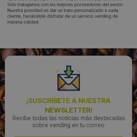
Sólo trabajamos con los mejores proveedores del sector.
Nuestra prioridad es dar un trato personalizado a cada
Localidad:
cliente, haciéndole disfrutar de un servicio vending de
Terrassa
máxima calidad.
Código Postal:
08227
Provincia:
Barcelona
País:
¡SUSCRÍBETE A NUESTRA
España
NEWSLETTER!
Recibe todas las noticias más destacadas
Teléfono:
sobre vending en tu correo
695154423