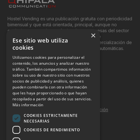
Hostel Vending es una publicación gratuita con periodicidad
bimensual y que está orientada, principal, aunque no
exclusivamente, a los profesionales y empresas del sector
×
del “Vending”; nombre con el que se conoce
Ese sitio web utiliza
genéricamente entre profesionales a la comercialización de
cookies
productos y servicios a través de máquinas automáticas.
Utilizamos cookies para personalizar el
INFORMACIÓN LEGAL
contenido, los anuncios y analizar nuestro
tráfico. También compartimos información
sobre su uso de nuestro sitio con nuestros
Aviso Legal
socios de publicidad y análisis, quienes
pueden combinarla con otra información
Política de Privacidad
que les haya proporcionado o que hayan
Política de Cookies
recopilado a partir del uso de sus servicios.
Más información
Política de calidad y seguridad de la información
COOKIES ESTRICTAMENTE
Contacto
NECESARIAS
COOKIES DE RENDIMIENTO