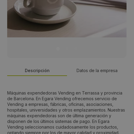
Descripción
Datos de la empresa
Persona de contacto:
Máquinas expendedoras Vending en Terrassa y provincia
de Barcelona. En Egara Vending ofrecemos servicio de
Oscar Castro
Vending a empresas, fábricas, oficinas, asociaciones,
hospitales, universidades y otros emplazamientos. Nuestras
máquinas expendedoras son de última generación y
Dirección:
disponen de los últimos sistemas de pago. En Egara
Vending seleccionamos cuidadosamente los productos,
Calle Vendrel Nº 49 A
optando siempre por los de mayor calidad y proximidad.