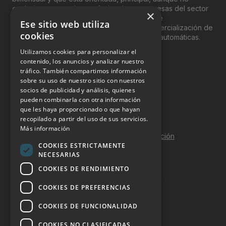
exclusivamente, a los profesionales y empresas del sector
×
del “Vending”; nombre con el que se conoce
Ese sitio web utiliza
genéricamente entre profesionales a la comercialización de
cookies
productos y servicios a través de máquinas automáticas.
Utilizamos cookies para personalizar el
INFORMACIÓN LEGAL
contenido, los anuncios y analizar nuestro
tráfico. También compartimos información
sobre su uso de nuestro sitio con nuestros
Aviso Legal
socios de publicidad y análisis, quienes
pueden combinarla con otra información
Política de Privacidad
que les haya proporcionado o que hayan
Política de Cookies
recopilado a partir del uso de sus servicios.
Más información
Política de calidad y seguridad de la información
COOKIES ESTRICTAMENTE
Contacto
NECESARIAS
COOKIES DE RENDIMIENTO
COOKIES DE PREFERENCIAS
DOSSIER Y CONTRATACIÓN
COOKIES DE FUNCIONALIDAD
Dossier 2026 (ES)
COOKIES NO CLASIFICADAS