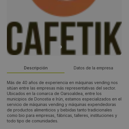
Descripción
Datos de la empresa
Más de 40 años de experiencia en máquinas vending nos
Persona de contacto:
sitúan entre las empresas más representativas del sector.
Ubicados en la comarca de Oarsoaldea, entre los
Sofía Zarzosa
municipios de Donostia e Irún, estamos especializados en el
servicio de máquinas vending y máquinas expendedoras
de productos alimenticios y bebidas tanto tradicionales
Dirección:
como bio para empresas, fábricas, talleres, instituciones y
todo tipo de comunidades.
Calle Olagarai (pg ind Ugaldetxo), 2 - PAR 33,