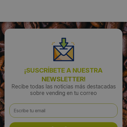
Localidad:
Oiartzun
Código Postal:
20180
Provincia:
¡SUSCRÍBETE A NUESTRA
Gipuzkoa
NEWSLETTER!
País:
Recibe todas las noticias más destacadas
sobre vending en tu correo
España
Teléfono:
943492744