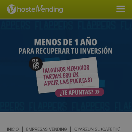
INICIO
|
EMPRESAS VENDING
|
OYARZUN SL (CAFETIK)