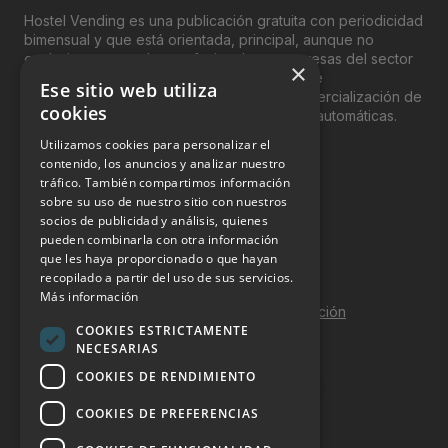
Hostel Vending es una publicación gratuita con periodicidad
bimensual y que está orientada, principal, aunque no
exclusivamente, a los profesionales y empresas del sector
×
del “Vending”; nombre con el que se conoce
Ese sitio web utiliza
genéricamente entre profesionales a la comercialización de
cookies
productos y servicios a través de máquinas automáticas.
Utilizamos cookies para personalizar el
INFORMACIÓN LEGAL
contenido, los anuncios y analizar nuestro
tráfico. También compartimos información
sobre su uso de nuestro sitio con nuestros
Aviso Legal
socios de publicidad y análisis, quienes
pueden combinarla con otra información
Política de Privacidad
que les haya proporcionado o que hayan
Política de Cookies
recopilado a partir del uso de sus servicios.
Más información
Política de calidad y seguridad de la información
COOKIES ESTRICTAMENTE
Contacto
NECESARIAS
COOKIES DE RENDIMIENTO
COOKIES DE PREFERENCIAS
DOSSIER Y CONTRATACIÓN