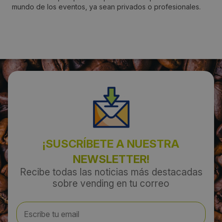
mundo de los eventos, ya sean privados o profesionales.
Montcada i Reixac
Código Postal:
08110
Provincia:
Barcelona
País:
¡SUSCRÍBETE A NUESTRA
España
NEWSLETTER!
Recibe todas las noticias más destacadas
Teléfono:
sobre vending en tu correo
937457193
Email: