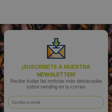
Localidad:
Barcelona
Código Postal:
08041
Provincia:
¡SUSCRÍBETE A NUESTRA
Barcelona
NEWSLETTER!
País:
Recibe todas las noticias más destacadas
sobre vending en tu correo
España
Teléfono:
934367633