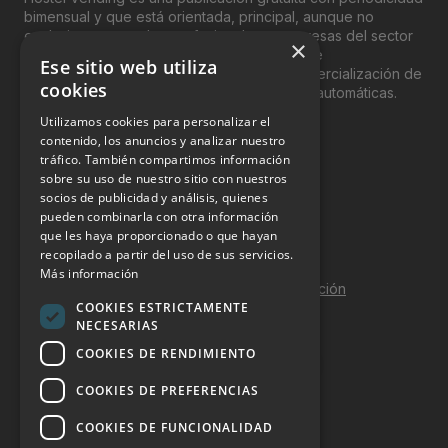
bimensual y que está orientada, principal, aunque no
exclusivamente, a los profesionales y empresas del sector
×
del “Vending”; nombre con el que se conoce
Ese sitio web utiliza
genéricamente entre profesionales a la comercialización de
cookies
productos y servicios a través de máquinas automáticas.
Utilizamos cookies para personalizar el
INFORMACIÓN LEGAL
contenido, los anuncios y analizar nuestro
tráfico. También compartimos información
sobre su uso de nuestro sitio con nuestros
Aviso Legal
socios de publicidad y análisis, quienes
pueden combinarla con otra información
Política de Privacidad
que les haya proporcionado o que hayan
Política de Cookies
recopilado a partir del uso de sus servicios.
Más información
Política de calidad y seguridad de la información
COOKIES ESTRICTAMENTE
Contacto
NECESARIAS
COOKIES DE RENDIMIENTO
COOKIES DE PREFERENCIAS
DOSSIER Y CONTRATACIÓN
COOKIES DE FUNCIONALIDAD