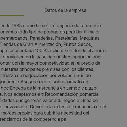
Datos de la empresa
desde 1985 como la mejor compañía de referencia
Teléfono:
cionamos todo tipo de productos para dar el mejor
upermercados, Panaderías, Pastelerías, Maquinas
916066811
 Tiendas de Gran Alimentación, Frutos Secos,
presa orientada 100% al cliente en donde el ahorro
Email:
e convierten en la base de nuestras negociaciones
contar con la mayor competitividad en el precio de
cesar.gutierrez@saexma.es
nuestras principales premisas con los clientes.
an fuerza de negociación por volumen Surtido
Web:
jor precio Asesoramiento sobre formato de
hoc Entrega de la mercancía en tiempo y plazo
http://www.saexma.es/
mpra. Nos adaptamos a ti Recomendación comercial
nidades que generan valor a tu negocio Línea de
Visitas a producto:
 lanzamiento Debido a la extensa experiencia en el
marcas propias para cubrir la necesidad del
1767
erenciarnos de la competencia pa