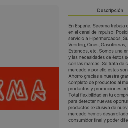
Descripción
En España, Saexma trabaja 
Persona de contacto:
en el canal de impulso. Posi
servicio a Hipermercados, S
Cesar
Vending, Cines, Gasolineras,
Estancos, etc. Somos una em
Dirección:
y las necesidades de éstos s
con las marcas. Se trata de 
Avda Laredo 2
mercado y por ello estas son 
Ahorro gracias a nuestra gr
Localidad:
completo de productos al me
productos y promociones ad 
Fuenlabrada
Total flexibilidad en tu co
para detectar nuevas oportu
Código Postal:
productos exclusiva de nuevo
mercado hemos desarrollado 
28946
consumidor final y poder dif